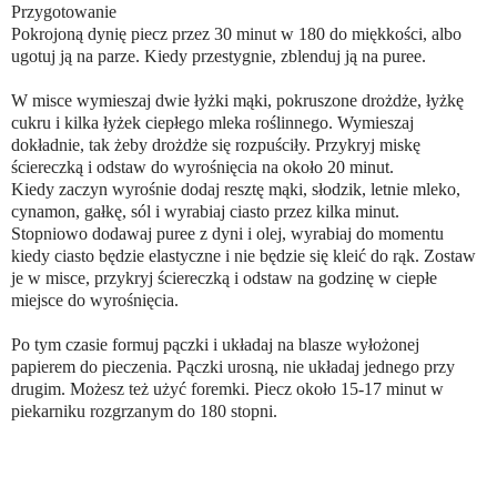
Przygotowanie
Pokrojoną dynię piecz przez 30 minut w 180 do miękkości, albo
ugotuj ją na parze. Kiedy przestygnie, zblenduj ją na puree.
⠀⠀⠀⠀⠀⠀⠀⠀⠀
W misce wymieszaj dwie łyżki mąki, pokruszone drożdże, łyżkę
cukru i kilka łyżek ciepłego mleka roślinnego. Wymieszaj
dokładnie, tak żeby drożdże się rozpuściły. Przykryj miskę
ściereczką i odstaw do wyrośnięcia na około 20 minut.
Kiedy zaczyn wyrośnie dodaj resztę mąki, słodzik, letnie mleko,
cynamon, gałkę, sól i wyrabiaj ciasto przez kilka minut.
Stopniowo dodawaj puree z dyni i olej, wyrabiaj do momentu
kiedy ciasto będzie elastyczne i nie będzie się kleić do rąk. Zostaw
je w misce, przykryj ściereczką i odstaw na godzinę w ciepłe
miejsce do wyrośnięcia.
⠀⠀⠀⠀⠀⠀⠀⠀⠀
Po tym czasie formuj pączki i układaj na blasze wyłożonej
papierem do pieczenia. Pączki urosną, nie układaj jednego przy
drugim. Możesz też użyć foremki. Piecz około 15-17 minut w
piekarniku rozgrzanym do 180 stopni.
⠀⠀⠀⠀⠀⠀⠀⠀⠀