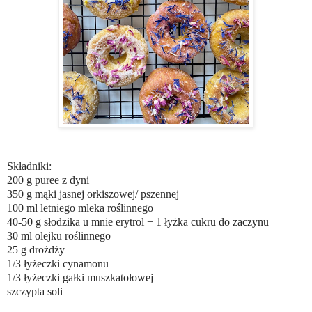
Składniki:
200 g puree z dyni
350 g mąki jasnej orkiszowej/ pszennej
100 ml letniego mleka roślinnego
40-50 g słodzika u mnie erytrol + 1 łyżka cukru do zaczynu
30 ml olejku roślinnego
25 g drożdży
1/3 łyżeczki cynamonu
1/3 łyżeczki gałki muszkatołowej
szczypta soli
⠀⠀⠀⠀⠀⠀⠀⠀⠀