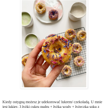
Kiedy ostygną możesz je udekorować lukrem/ czekoladą. U mnie
jest lukier- 3 łyżki cukru pudru + łyżka wody + łyżeczka soku z