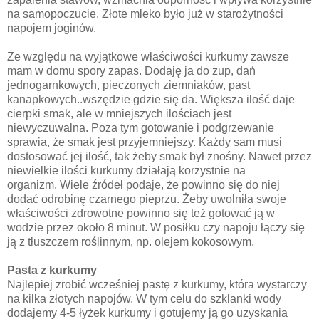
na samopoczucie. Złote mleko było już w starożytności
napojem joginów.
Ze względu na wyjątkowe właściwości kurkumy zawsze
mam w domu spory zapas. Dodaję ja do zup, dań
jednogarnkowych, pieczonych ziemniaków, past
kanapkowych..wszędzie gdzie się da. Większa ilość daje
cierpki smak, ale w mniejszych ilościach jest
niewyczuwalna. Poza tym gotowanie i podgrzewanie
sprawia, że smak jest przyjemniejszy. Każdy sam musi
dostosować jej ilość, tak żeby smak był znośny. Nawet przez
niewielkie ilości kurkumy działają korzystnie na
organizm. Wiele źródeł podaje, że powinno się do niej
dodać odrobinę czarnego pieprzu. Żeby uwolniła swoje
właściwości zdrowotne powinno się też gotować ją w
wodzie przez około 8 minut. W posiłku czy napoju łączy się
ją z tłuszczem roślinnym, np. olejem kokosowym.
Pasta z kurkumy
Najlepiej zrobić wcześniej pastę z kurkumy, która wystarczy
na kilka złotych napojów. W tym celu do szklanki wody
dodajemy 4-5 łyżek kurkumy i gotujemy ją go uzyskania