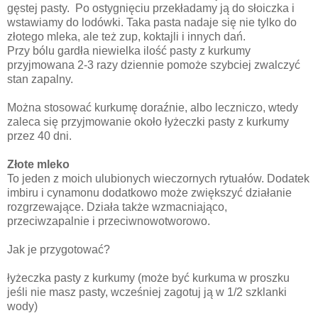
gęstej pasty. Po ostygnięciu przekładamy ją do słoiczka i
wstawiamy do lodówki. Taka pasta nadaje się nie tylko do
złotego mleka, ale też zup, koktajli i innych dań.
Przy bólu gardła niewielka ilość pasty z kurkumy
przyjmowana 2-3 razy dziennie pomoże szybciej zwalczyć
stan zapalny.
Można stosować kurkumę doraźnie, albo leczniczo, wtedy
zaleca się przyjmowanie około łyżeczki pasty z kurkumy
przez 40 dni.
Złote mleko
To jeden z moich ulubionych wieczornych rytuałów. Dodatek
imbiru i cynamonu dodatkowo może zwiększyć działanie
rozgrzewające. Działa także wzmacniająco,
przeciwzapalnie i przeciwnowotworowo.
Jak je przygotować?
łyżeczka pasty z kurkumy (może być kurkuma w proszku
jeśli nie masz pasty, wcześniej zagotuj ją w 1/2 szklanki
wody)