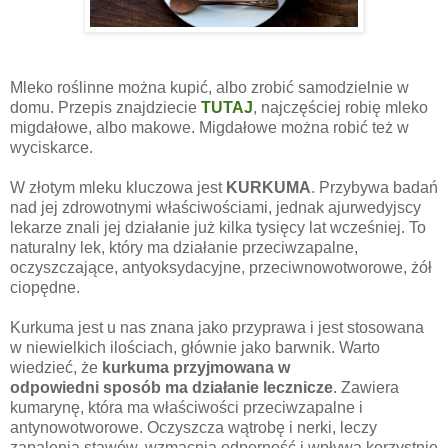
Mleko roślinne można kupić, albo zrobić samodzielnie w
domu. Przepis znajdziecie
TUTAJ
, najczęściej robię mleko
migdałowe, albo makowe. Migdałowe można robić też w
wyciskarce.
W złotym mleku kluczowa jest
KURKUMA
. Przybywa badań
nad jej
zdrowotnymi
właściwościami, jednak ajurwedyjscy
lekarze znali jej działanie już kilka tysięcy lat wcześniej. To
naturalny lek, który ma działanie przeciwzapalne,
oczyszczające,
antyoksydacyjne
,
przeciwnowotworowe
,
żół
ciopędne
.
Kurkuma jest u nas znana jako przyprawa i jest stosowana
w niewielkich ilościach, głównie jako barwnik. Warto
wiedzieć, że
kurkuma przyjmowana w
odpowiedni
sposób ma działanie lecznicze
. Zawiera
kumarynę, która ma właściwości przeciwzapalne i
antynowotworowe. Oczyszcza wątrobę i nerki, leczy
zapalenia stawów, wzmacnia odporność i wpływa korzystnie