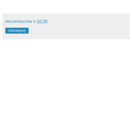
ekocentryczka
o
10:39
Udostępnij