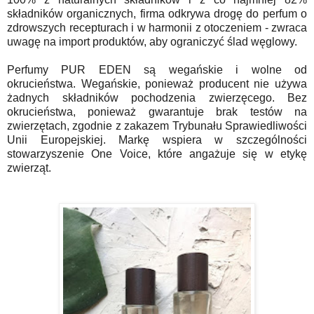
składnik
ó
w organicznych, firma odkrywa drogę do perfum o
zdrowszych recepturach i w harmonii z otoczeniem - zwraca
uwagę na import produktów, aby ograniczyć ślad węglowy.
Perfumy
PUR
EDEN
są
wega
ńskie i wolne od
okrucień
stwa. Wega
ńskie, ponieważ producent nie używa
żadnych składnik
ó
w pochodzenia zwierzęcego. Bez
okrucieństwa, ponieważ gwarantuje brak test
ó
w na
zwierzętach, zgodnie z zakazem Trybunału Sprawiedliwości
Unii Europejskiej. Markę wspiera w szczeg
ó
lności
stowarzyszenie One Voice, kt
ó
re angażuje się w etykę
zwierząt.