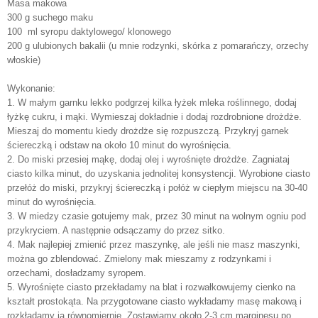
Masa makowa
300 g suchego maku
100 ml syropu daktylowego/ klonowego
200 g ulubionych bakalii (u mnie rodzynki, skórka z pomarańczy, orzechy
włoskie)
Wykonanie:
1. W małym garnku lekko podgrzej kilka łyżek mleka roślinnego, dodaj
łyżkę cukru, i mąki. Wymieszaj dokładnie i dodaj rozdrobnione drożdże.
Mieszaj do momentu kiedy drożdże się rozpuszczą. Przykryj garnek
ściereczką i odstaw na około 10 minut do wyrośnięcia.
2. Do miski przesiej mąkę, dodaj olej i wyrośnięte drożdże. Zagniataj
ciasto kilka minut, do uzyskania jednolitej konsystencji. Wyrobione ciasto
przełóż do miski, przykryj ściereczką i połóż w ciepłym miejscu na 30-40
minut do wyrośnięcia.
3. W miedzy czasie gotujemy mak, przez 30 minut na wolnym ogniu pod
przykryciem. A następnie odsączamy do przez sitko.
4. Mak najlepiej zmienić przez maszynkę, ale jeśli nie masz maszynki,
można go zblendować. Zmielony mak mieszamy z rodzynkami i
orzechami, dosładzamy syropem.
5. Wyrośnięte ciasto przekładamy na blat i rozwałkowujemy cienko na
kształt prostokąta. Na przygotowane ciasto wykładamy masę makową i
rozkładamy ją równomiernie. Zostawiamy około 2-3 cm marginesu po