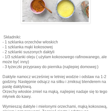
Składniki:
- 1 szklanka orzechów włoskich ⠀
- 1 szklanka mąki kokosowej⠀
- 2 szklanki suszonych daktyli ⠀
- 1/3 szklanki oleju ( użyłam kokosowego rafinowanego, ale
może być inny) ⠀
- 3 łyżeczki przyprawy do piernika (najlepiej domowej:) ⠀
⠀
Daktyle namocz wcześniej w letniej wodzie i odstaw na 1-2
godziny. Następnie odsącz na sitku i zmiksuj blenderem na
pastę daktylową. ⠀
Orzechy włoskie zmiel na mąką, najlepiej nadaje się to tego
młynek do kawy.⠀
Wymieszaj daktyle i mielonymi orzechami, mąką kokosową,