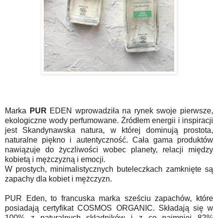
Marka
PUR
EDEN
wprowadziła na rynek swoje pierwsze,
ekologiczne wody perfumowane. Źr
ó
dłem energii i inspiracji
jest Skandynawska natura, w kt
ó
rej dominują prostota,
naturalne piękno i autentyczność. Cała gama produktów
nawiązuje do życzliwości wobec planety, relacji między
kobietą i mężczyzną i emocji.
W prostych, minimalistycznych buteleczkach zamknięte są
zapachy dla kobiet i mężczyzn.
PUR
Eden
, to francuska marka sześciu zapachów, które
posiadają certyfikat
COSMOS ORGANIC
. Składają się w
100% z naturalnych składnik
ó
w i z co najmniej 82%