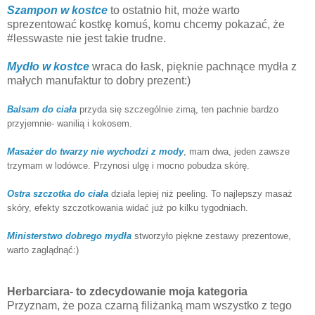
Szampon w kostce
to ostatnio hit, może warto
sprezentować kostkę komuś, komu chcemy pokazać, że
#lesswaste nie jest takie trudne.
Mydło w kostce
wraca do łask, pięknie pachnące mydła z
małych manufaktur to dobry prezent:)
Balsam do ciała
przyda się szczególnie zimą, ten pachnie bardzo
przyjemnie- wanilią i kokosem.
Masażer do twarzy nie wychodzi z mody
, mam dwa, jeden zawsze
trzymam w lodówce. Przynosi ulgę i mocno pobudza skórę.
Ostra szczotka do ciała
działa lepiej niż peeling. To najlepszy masaż
skóry, efekty szczotkowania widać już po kilku tygodniach.
Ministerstwo dobrego mydła
stworzyło piękne zestawy prezentowe,
warto zaglądnąć:)
Herbarciara- to zdecydowanie moja kategoria
Przyznam, że poza czarną filiżanką mam wszystko z tego