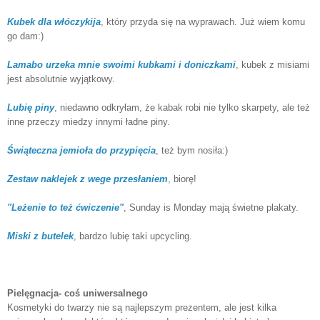
Kubek dla włóczykija
, który przyda się na wyprawach. Już wiem komu
go dam:)
Lamabo urzeka mnie swoimi kubkami i doniczkami
, kubek z misiami
jest absolutnie wyjątkowy.
Lubię piny
, niedawno odkryłam, że kabak robi nie tylko skarpety, ale też
inne przeczy miedzy innymi ładne piny.
Świąteczna jemioła do przypięcia
, też bym nosiła:)
Zestaw naklejek z wege przesłaniem
, biorę!
"Leżenie to też ćwiczenie"
, Sunday is Monday mają świetne plakaty.
Miski z butelek
, bardzo lubię taki upcycling.
Pielęgnacja- coś uniwersalnego
Kosmetyki do twarzy nie są najlepszym prezentem, ale jest kilka