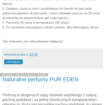
bokach.
6. Zawijamy ciasto w rulon i przekładamy do foremki do pieczenia,
wyłożonej papierem do pieczenia. Ciasto odkładam jeszcze na 20 minut
na kaloryfer do niewyrośnięcia (jak moja babcia:)
7. Pieczemy 45 minut w temperaturze 180 stopni.
8. Po ostudzeniu posypujemy cukrem pudrem, albo dekorujemy lukrem.
Taki makowiec jest zdecydowanie najlepszy!
ekocentryczka
o
12:00
Udostępnij
środa, 18 grudnia 2019
Naturalne perfumy PUR EDEN
Perfumy w drogeriach mają niewiele wspólnego z naturą,
pachną podobnie i są pełne chemicznych komponentów i
utrwalaczy. Poza tym wszystkie pachną podobnie, to celowy