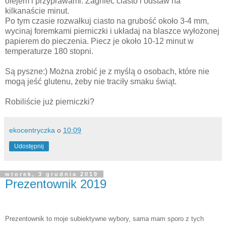
olejem i przyprawami. Zagnieć ciasto i odstaw na
kilkanaście minut. ⠀
Po tym czasie rozwałkuj ciasto na grubość około 3-4 mm,
wycinaj foremkami pierniczki i układaj na blaszce wyłożonej
papierem do pieczenia. Piecz je około 10-12 minut w
temperaturze 180 stopni. ⠀
⠀
Są pyszne:) Można zrobić je z myślą o osobach, które nie
mogą jeść glutenu, żeby nie traciły smaku świąt. ⠀
⠀
Robiliście już pierniczki?
⠀
ekocentryczka
o
10:09
Udostępnij
wtorek, 3 grudnia 2019
Prezentownik 2019
Prezentownik to moje subiektywne wybory, sama mam sporo z tych