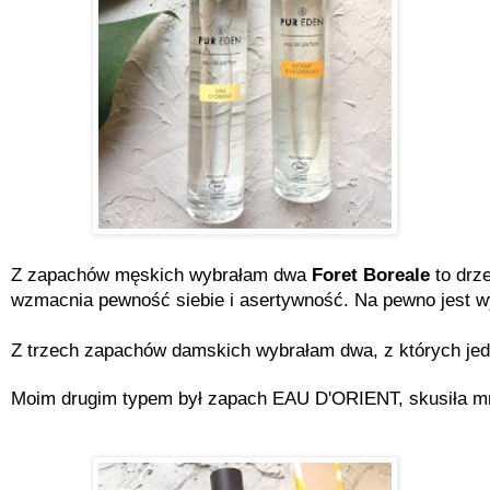
Z zapachów męskich wybrałam dwa 
Foret Boreale
 to dr
wzmacnia pewność siebie i asertywność. Na pewno jest wyr
Z trzech zapachów damskich wybrałam dwa, z których jede
Moim drugim typem był zapach EAU D'ORIENT, skusiła mnie 