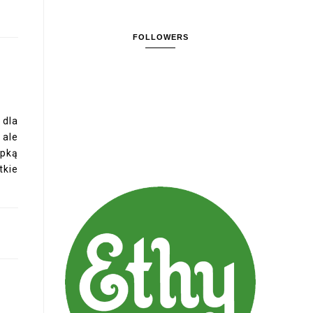
FOLLOWERS
 dla
 ale
mpką
kie