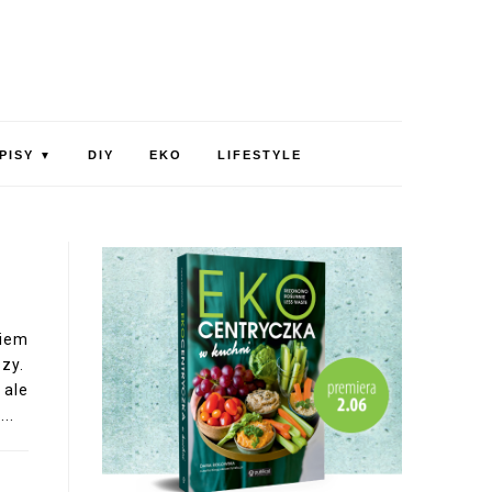
PISY
DIY
EKO
LIFESTYLE
▼
kiem
zy.
 ale
..