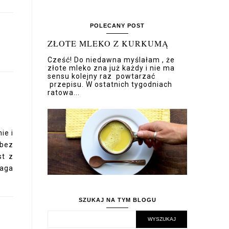
POLECANY POST
ZŁOTE MLEKO Z KURKUMĄ
Cześć! Do niedawna myślałam , że
złote mleko zna już każdy i nie ma
sensu kolejny raz powtarzać
przepisu. W ostatnich tygodniach
ratowa...
ie i
 bez
st z
aga
SZUKAJ NA TYM BLOGU