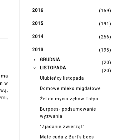
2016
(159)
2015
(191)
2014
(256)
2013
(195)
►
GRUDNIA
(20)
▼
LISTOPADA
(20)
oma
Ulubieńcy listopada
am w
Domowe mleko migdałowe
wą,
mi,
Żel do mycia zębów Tołpa
Burpees- podsumowanie
wyzwania
"Zjadanie zwierząt"
Małe cuda z Burt's bees