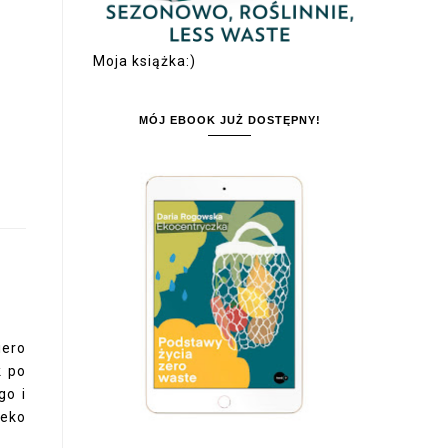
Moja książka:)
MÓJ EBOOK JUŻ DOSTĘPNY!
iero
k po
go i
eko