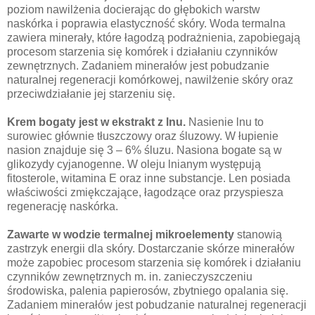
poziom nawilżenia docierając do głębokich warstw
naskórka i poprawia elastyczność skóry. Woda termalna
zawiera minerały, które łagodzą podrażnienia, zapobiegają
procesom starzenia się komórek i działaniu czynników
zewnętrznych. Zadaniem minerałów jest pobudzanie
naturalnej regeneracji komórkowej, nawilżenie skóry oraz
przeciwdziałanie jej starzeniu się.
Krem bogaty jest w ekstrakt z lnu.
Nasienie lnu to
surowiec głównie tłuszczowy oraz śluzowy. W łupienie
nasion znajduje się 3 – 6% śluzu. Nasiona bogate są w
glikozydy cyjanogenne. W oleju lnianym występują
fitosterole, witamina E oraz inne substancje. Len posiada
właściwości zmiękczające, łagodzące oraz przyspiesza
regenerację naskórka.
Zawarte w wodzie termalnej mikroelementy
stanowią
zastrzyk energii dla skóry. Dostarczanie skórze minerałów
może zapobiec procesom starzenia się komórek i działaniu
czynników zewnętrznych m. in. zanieczyszczeniu
środowiska, palenia papierosów, zbytniego opalania się.
Zadaniem minerałów jest pobudzanie naturalnej regeneracji