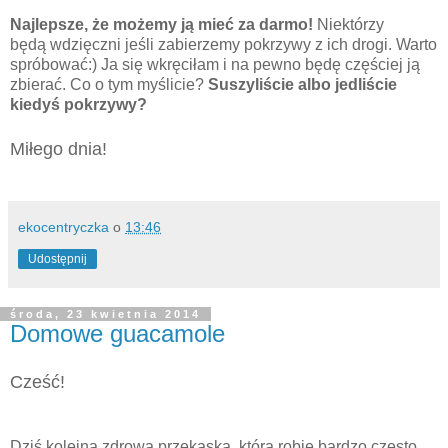
Najlepsze, że możemy ją mieć za darmo!
Niektórzy
będą wdzięczni jeśli zabierzemy pokrzywy z ich drogi. Warto
spróbować:) Ja się wkręciłam i na pewno będę częściej ją
zbierać. Co o tym myślicie?
Suszyliście albo jedliście
kiedyś pokrzywy?
Miłego dnia!
ekocentryczka
o
13:46
Udostępnij
środa, 23 kwietnia 2014
Domowe guacamole
Cześć!
Dziś kolejna zdrowa przekąska, którą robię bardzo często.