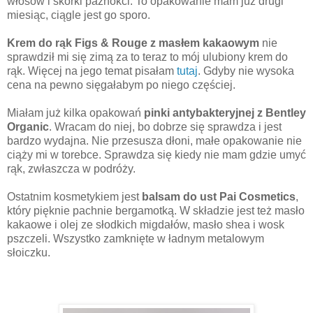
włosów i skórki paznokci. To opakowanie mam już drugi
miesiąc, ciągle jest go sporo.
Krem do rąk Figs & Rouge z masłem kakaowym
nie
sprawdził mi się zimą za to teraz to mój ulubiony krem do
rąk. Więcej na jego temat pisałam
tutaj
. Gdyby nie wysoka
cena na pewno sięgałabym po niego częściej.
Miałam już kilka opakowań
pinki antybakteryjnej z Bentley
Organic
. Wracam do niej, bo dobrze się sprawdza i jest
bardzo wydajna. Nie przesusza dłoni, małe opakowanie nie
ciąży mi w torebce. Sprawdza się kiedy nie mam gdzie umyć
rąk, zwłaszcza w podróży.
Ostatnim kosmetykiem jest
balsam do ust Pai Cosmetics
,
który pięknie pachnie bergamotką. W składzie jest też masło
kakaowe i olej ze słodkich migdałów, masło shea i wosk
pszczeli. Wszystko zamknięte w ładnym metalowym
słoiczku.