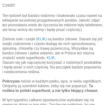
Cześć!
Ten tydzień był bardzo rodzinny i brakowało czasu nawet na
wklejanie wcześniej przygotowanych postów. Jakość zdjęć
też pozostawia wiele do życzenia bo robione były telefonem,
ale teraz wrócę do normy i będę pisać częściej:)
Zielone soki i szejki (
KLIK
) są bardzo zdrowe. Staram się pić
szejki codziennie i często dodaję do nich sproszkowaną
spirulinę, chlorellę czy trawę pszeniczną. Wszystkie są
bardzo zdrowe i pełne witamin, ale w Polsce też można
znaleźć wiele superfoods-
KLIK
.
Staram się jak najczęściej korzystać z rodzimych produktów
i będę pisać o nich częściej. Na początek bardzo popularna
i niedoceniona roślina.
Pokrzywa
rośnie w każdym parku, łące, w wielu ogródkach.
Omijamy ją szerokim łukiem, żeby się nie poparzyć.
Ta
roślina to polski superfood, a nie tylko kłujący chwast.
W tym tygodniu całkiem spontanicznie wybrałam się na
pierwsze zbiory w tym roku. Trochę się pokłułam, bo nie