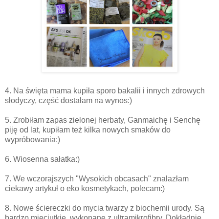
4. Na święta mama kupiła sporo bakalii i innych zdrowych
słodyczy, część dostałam na wynos:)
5. Zrobiłam zapas zielonej herbaty, Ganmaichę i Senchę
piję od lat, kupiłam też kilka nowych smaków do
wypróbowania:)
6. Wiosenna sałatka:)
7. We wczorajszych "Wysokich obcasach" znalazłam
ciekawy artykuł o eko kosmetykach, polecam:)
8. Nowe ściereczki do mycia twarzy z biochemii urody. Są
bardzo mięciutkie, wykonane z ultramikrofibry. Dokładnie