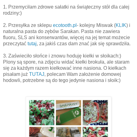
1. Przemyciłam zdrowe sałatki na świąteczny stół dla całej
rodziny:)
2. Przesyłka ze sklepu
ecotooth.pl
- kolejny Miswak (
KLIK
) i
naturalna pasta do zębów Sarakan. Pasta nie zawiera
fluoru, SLS ani konserwantów, więcej na jej tema
t możecie
przeczytać
tutaj
, za jakiś czas dam znać jak się sprawdziła.
3. Zaświeciło słońce i znowu hoduję kiełki w słoikach:)
Plony są spore, na zdjęciu widać kiełki brokuła, ale staram
się za każdym razem kiełkować inne nasiona. O kiełkach
pisałam już
TUTAJ
, polecam Wam założenie domowej
hodowli, potrzebne są do tego jedynie nasiona i słoik:)