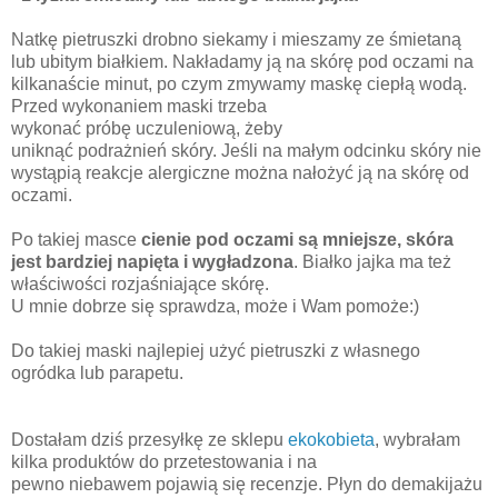
Natkę pietruszki drobno siekamy i mieszamy ze śmietaną
lub ubitym białkiem. Nakładamy ją na skórę pod oczami na
kilkanaście minut, po czym zmywamy maskę ciepłą wodą.
Przed wykonaniem maski trzeba
wykonać próbę uczuleniową, żeby
uniknąć podrażnień skóry. Jeśli na małym odcinku skóry nie
wystąpią reakcje alergiczne można nałożyć ją na skórę od
oczami.
Po takiej masce
cienie pod oczami są mniejsze, skóra
jest bardziej napięta i wygładzona
. Białko jajka ma też
właściwości rozjaśniające skórę.
U mnie dobrze się sprawdza, może i Wam pomoże:)
Do takiej maski najlepiej użyć pietruszki z własnego
ogródka lub parapetu.
Dostałam dziś przesyłkę ze sklepu
ekokobieta
, wybrałam
kilka produktów do przetestowania i na
pewno niebawem pojawią się recenzje. Płyn do demakijażu