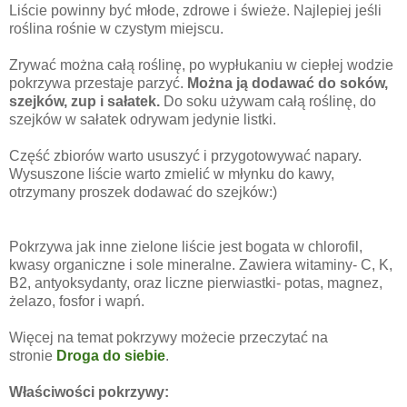
Liście powinny być młode, zdrowe i świeże. Najlepiej jeśli
roślina rośnie w czystym miejscu.
Zrywać można całą roślinę, po wypłukaniu w ciepłej wodzie
pokrzywa przestaje parzyć.
Można ją dodawać do soków,
szejków, zup i sałatek.
Do soku używam całą roślinę, do
szejków w sałatek odrywam jedynie listki.
Część zbiorów warto ususzyć i przygotowywać napary.
Wysuszone liście warto zmielić w młynku do kawy,
otrzymany proszek dodawać do szejków:)
Pokrzywa jak inne zielone liście jest bogata w chlorofil,
kwasy organiczne i sole mineralne. Zawiera witaminy- C, K,
B2, antyoksydanty, oraz liczne pierwiastki- potas, magnez,
żelazo, fosfor i wapń.
Więcej na temat pokrzywy możecie przeczytać na
stronie
Droga do siebie
.
Właściwości pokrzywy: