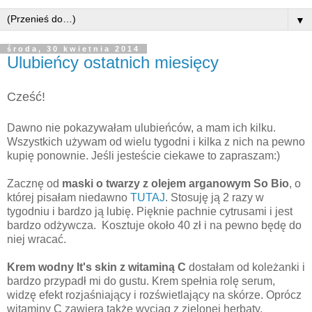
▼
środa, 30 kwietnia 2014
Ulubieńcy ostatnich miesięcy
Cześć!
Dawno nie pokazywałam ulubieńców, a mam ich kilku.
Wszystkich używam od wielu tygodni i kilka z nich na pewno
kupię ponownie. Jeśli jesteście ciekawe to zapraszam:)
Zacznę od
maski o twarzy z olejem arganowym So Bio
, o
której pisałam niedawno
TUTAJ
. Stosuję ją 2 razy w
tygodniu i bardzo ją lubię. Pięknie pachnie cytrusami i jest
bardzo odżywcza. Kosztuje około 40 zł i na pewno będę do
niej wracać.
Krem wodny It's skin z witaminą C
dostałam od koleżanki i
bardzo przypadł mi do gustu. Krem spełnia rolę serum,
widzę efekt rozjaśniający i rozświetlający na skórze. Oprócz
witaminy C zawiera także wyciąg z zielonej herbaty.