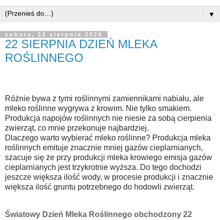
▼
sobota, 22 sierpnia 2020
22 SIERPNIA DZIEŃ MLEKA
ROŚLINNEGO
Różnie bywa z tymi roślinnymi zamiennikami nabiału, ale
mleko roślinne wygrywa z krowim. Nie tylko smakiem.
Produkcja napojów roślinnych nie niesie za sobą cierpienia
zwierząt, co mnie przekonuje najbardziej.⠀⠀⠀⠀⠀⠀⠀⠀⠀
Dlaczego warto wybierać mleko roślinne? Produkcja mleka
roślinnych emituje znacznie mniej gazów cieplarnianych,
szacuje się że przy produkcji mleka krowiego emisja gazów
cieplarnianych jest trzykrotnie wyższa. Do tego dochodzi
jeszcze większa ilość wody, w procesie produkcji i znacznie
większa ilość gruntu potrzebnego do hodowli zwierząt.
⠀⠀⠀⠀⠀⠀⠀⠀⠀
Światowy Dzień Mleka Roślinnego obchodzony 22