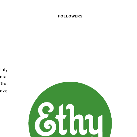
FOLLOWERS
Lily
ia.
 Oba
rczą