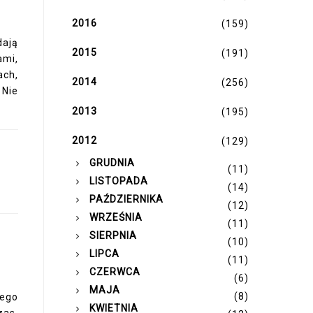
2016
(159)
dają
2015
(191)
ami,
ach,
2014
(256)
 Nie
2013
(195)
2012
(129)
►
GRUDNIA
(11)
►
LISTOPADA
(14)
►
PAŹDZIERNIKA
(12)
►
WRZEŚNIA
(11)
►
SIERPNIA
(10)
►
LIPCA
(11)
►
CZERWCA
(6)
►
MAJA
(8)
zego
►
KWIETNIA