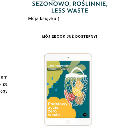
Moja książka:)
MÓJ EBOOK JUŻ DOSTĘPNY!
iłam
ę za
łosy