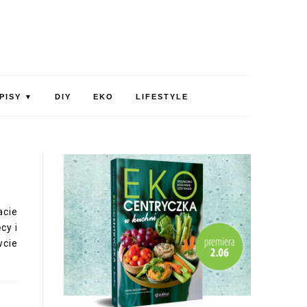
PISY
DIY
EKO
LIFESTYLE
▼
acie
cy i
wcie