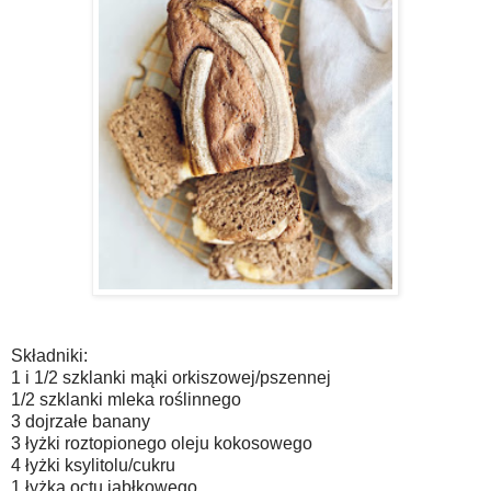
Składniki: ⠀
1 i 1/2 szklanki mąki orkiszowej/pszennej ⠀
1/2 szklanki mleka roślinnego ⠀
3 dojrzałe banany ⠀
3 łyżki roztopionego oleju kokosowego ⠀
4 łyżki ksylitolu/cukru ⠀
1 łyżka octu jabłkowego ⠀