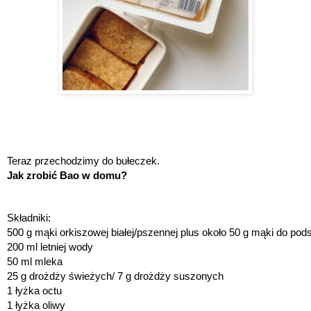
Teraz przechodzimy do bułeczek. 
Jak zrobić Bao w domu?
Składniki: 
500 g mąki orkiszowej białej/pszennej plus około 50 g mąki do pod
200 ml letniej wody
50 ml mleka
25 g drożdży świeżych/ 7 g drożdży suszonych
1 łyżka octu
1 łyżka oliwy 