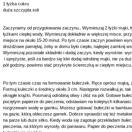
1 łyżka cukru
duża szczypta soli
Zaczynamy od przygotowania zaczynu., Wymieszaj 2 łyżki mąki, ły
łyżkami ciepłej wody. Wymieszaj dokładnie w większej misce, przyk
miejsce na około 15-20 minut. Po tym czasie zaczyn powinien wyro
drożdżowe pamiętaj, żeby w domu było ciepło, najlepiej zamknij ws
Wymieszaj pozostałe składniki i dodaj zaczyn, kiedy wyrośnie. wyra
 i sprężyste, jeśli za bardzo się klei dodaj odrobinę mąki, nie za du
pół godziny, powinno stać przykryte ściereczką w ciepłym miejscu.
Po tym czasie czas na formowanie bułeczek. Ręce oprósz mąką, żeb
Formuj kuleczki o średnicy około 3 cm. Następnie rozwałkuj je, ta
okrągłe krążki. Posmaruj odrobiną oliwy i złóż na pół. Gotowe bułe
pociętym papierze do pieczenia, odstawiam na kolejnych kilkanaśc
rozgrzewam wodę w garnku. Możesz gotować bułeczki w bambus
na gazie, którą obleczesz garnek. Dobrze sprawdzi się też metalo
na parze lub duże sitko. Kiedy woda się zagotuje przekładam bułec
pieczenia, na którym wyrosły, do parowaru. Papier do pieczenia zn