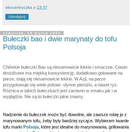
ekocentryczka
o
13:37
Udostępnij
czwartek, 19 marca 2020
Bułeczki bao i dwie marynaty do tofu
Polsoja
Chińskie bułeczki Bao są niesamowicie lekkie i smaczne. Ciasto 
drożdżowe ma miękką konsystencję, dodatkowo gotowane na 
parze, stają się niesamowicie lekkie. W Azji, na parze 
przygotowuje się wiele potraw- słynne pierożki, a nawet ryż. 
Różnica w takich bułeczkach jest zarówno w smaku jak i w 
wyglądzie. Nie są to bułeczki jakie znamy. 
Nadzienie do bułeczek może być dowolne, ale zawsze robię je z 
marynowanym tofu, żeby były bardziej sycące. Wybieram twarde 
tofu marki 
Polsoja
, które jest idealne do marynowania, grillowania 