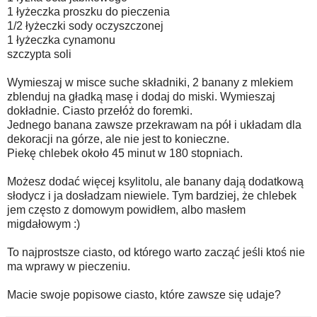
1 łyżeczka proszku do pieczenia ⠀
1/2 łyżeczki sody oczyszczonej ⠀
1 łyżeczka cynamonu ⠀
szczypta soli ⠀
⠀
Wymieszaj w misce suche składniki, 2 banany z mlekiem
zblenduj na gładką masę i dodaj do miski. Wymieszaj
dokładnie. Ciasto przełóż do foremki.
Jednego banana zawsze przekrawam na pół i układam dla
dekoracji na górze, ale nie jest to konieczne.
Piekę chlebek około 45 minut w 180 stopniach. ⠀
⠀
Możesz dodać więcej ksylitolu, ale banany dają dodatkową
słodycz i ja dosładzam niewiele. Tym bardziej, że chlebek
jem często z domowym powidłem, albo masłem
migdałowym :) ⠀
⠀
To najprostsze ciasto, od którego warto zacząć jeśli ktoś nie
ma wprawy w pieczeniu. ⠀
⠀
Macie swoje popisowe ciasto, które zawsze się udaje?