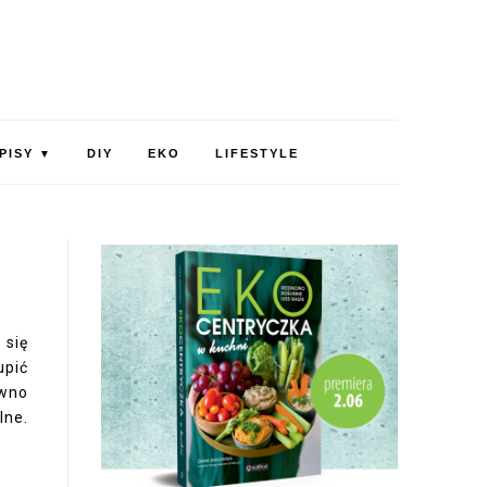
PISY
DIY
EKO
LIFESTYLE
▼
 się
upić
awno
lne.