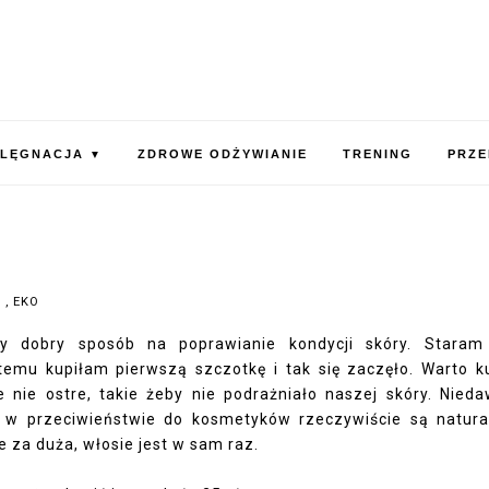
ELĘGNACJA
ZDROWE ODŻYWIANIE
TRENING
PRZE
▼
Y
,
EKO
jny dobry sposób na poprawianie kondycji skóry. Staram
temu kupiłam pierwszą szczotkę i tak się zaczęło. Warto k
 nie ostre, takie żeby nie podrażniało naszej skóry. Nied
, w przeciwieństwie do kosmetyków rzeczywiście są natura
 za duża, włosie jest w sam raz.