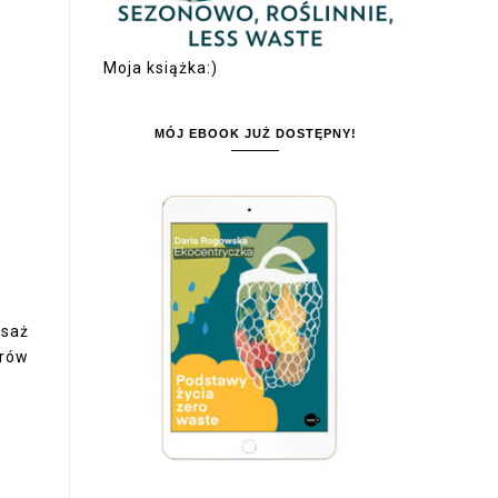
Moja książka:)
MÓJ EBOOK JUŻ DOSTĘPNY!
asaż
orów