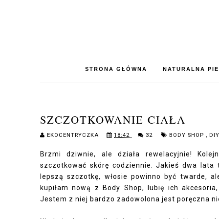
STRONA GŁÓWNA
NATURALNA PI
SZCZOTKOWANIE CIAŁA
EKOCENTRYCZKA
18:42
32
BODY SHOP
,
DI
Brzmi dziwnie, ale działa rewelacyjnie! Kole
szczotkować skórę codziennie. Jakieś dwa lata 
lepszą szczotkę, włosie powinno być twarde, ale
kupiłam nową z Body Shop, lubię ich akcesoria
Jestem z niej bardzo zadowolona jest poręczna nie