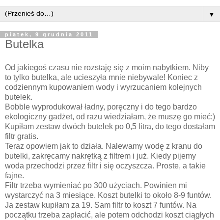
▼
piątek, 9 grudnia 2011
Butelka
Od jakiegoś czasu nie rozstaję się z moim nabytkiem. Niby
to tylko butelka, ale ucieszyła mnie niebywale! Koniec z
codziennym kupowaniem wody i wyrzucaniem kolejnych
butelek.
Bobble wyprodukował ładny, poręczny i do tego bardzo
ekologiczny gadżet, od razu wiedziałam, że muszę go mieć:)
Kupiłam zestaw dwóch butelek po 0,5 litra, do tego dostałam
filtr gratis.
Teraz opowiem jak to działa. Nalewamy wodę z kranu do
butelki, zakręcamy nakrętką z filtrem i już. Kiedy pijemy
woda przechodzi przez filtr i się oczyszcza. Proste, a takie
fajne.
Filtr trzeba wymieniać po 300 użyciach. Powinien mi
wystarczyć na 3 miesiące. Koszt butelki to około 8-9 funtów.
Ja zestaw kupiłam za 19. Sam filtr to koszt 7 funtów. Na
początku trzeba zapłacić, ale potem odchodzi koszt ciągłych