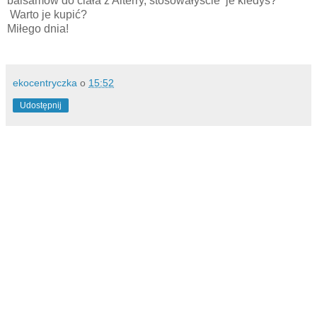
balsamów do ciała z Alterry, stosowałyście je kiedyś?
Warto je kupić?
Miłego dnia!
ekocentryczka
o
15:52
Udostępnij