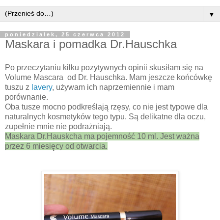
▼
poniedziałek, 25 czerwca 2012
Maskara i pomadka Dr.Hauschka
Po przeczytaniu kilku pozytywnych opinii skusiłam się na
Volume Mascara od Dr. Hauschka. Mam jeszcze końcówkę
tuszu z
lavery
, używam ich naprzemiennie i mam
porównanie.
Oba tusze mocno podkreślają rzęsy, co nie jest typowe dla
naturalnych kosmetyków tego typu. Są delikatne dla oczu,
zupełnie mnie nie podrażniają.
Maskara Dr.Hauskcha ma pojemność 10 ml. Jest ważna
przez 6 miesięcy od otwarcia.