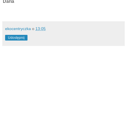
Daria
ekocentryczka
o
13:05
Udostępnij