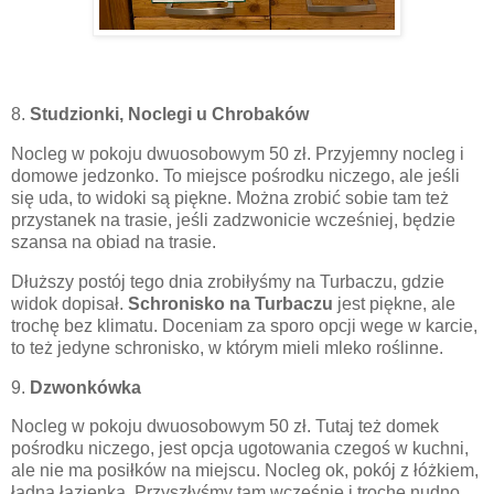
8.
Studzionki, Noclegi u Chrobaków
Nocleg w pokoju dwuosobowym 50 zł.
Przyjemny nocleg i
domowe jedzonko. To miejsce pośrodku niczego, ale jeśli
się uda, to widoki są piękne. Można zrobić sobie tam też
przystanek na trasie, jeśli zadzwonicie wcześniej, będzie
szansa na obiad na trasie.
Dłuższy postój tego dnia zrobiłyśmy na Turbaczu, gdzie
widok dopisał.
Schronisko na Turbaczu
jest piękne, ale
trochę bez klimatu. Doceniam za sporo opcji wege w karcie,
to też jedyne schronisko, w którym mieli mleko roślinne.
9.
Dzwonkówka
Nocleg w pokoju dwuosobowym 50 zł. Tutaj też domek
pośrodku niczego, jest opcja ugotowania czegoś w kuchni,
ale nie ma posiłków na miejscu. Nocleg ok, pokój z łóżkiem,
ładna łazienka. Przyszłyśmy tam wcześnie i trochę nudno