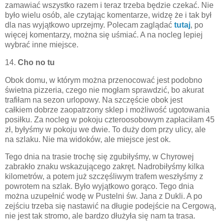
zamawiać wszystko razem i teraz trzeba będzie czekać. Nie
było wielu osób, ale czytając komentarze, widzę że i tak był
dla nas wyjątkowo uprzejmy. Polecam zaglądać
tutaj
, po
więcej komentarzy, można się uśmiać. A na nocleg lepiej
wybrać inne miejsce.
14.
Cho no tu
Obok domu, w którym można przenocować jest podobno
świetna pizzeria, czego nie mogłam sprawdzić, bo akurat
trafiłam na sezon urlopowy. Na szczęście obok jest
całkiem dobrze zaopatrzony sklep i możliwość ugotowania
posiłku. Za nocleg w pokoju czteroosobowym zapłaciłam 45
zł, byłyśmy w pokoju we dwie. To duży dom przy ulicy, ale
na szlaku. Nie ma widoków, ale miejsce jest ok.
Tego dnia na trasie trochę się zgubiłyśmy, w Chyrowej
zabrakło znaku wskazującego zakręt. Nadrobiłyśmy kilka
kilometrów, a potem już szczęśliwym trafem weszłyśmy z
powrotem na szlak. Było wyjątkowo gorąco. Tego dnia
można uzupełnić wodę w Pustelni św. Jana z Dukli. A po
zejściu trzeba się nastawić na długie podejście na Cergową,
nie jest tak stromo, ale bardzo dłużyła się nam ta trasa.