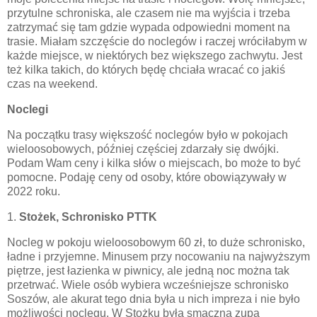
przytulne schroniska, ale czasem nie ma wyjścia i trzeba
zatrzymać się tam gdzie wypada odpowiedni moment na
trasie. Miałam szczęście do noclegów i raczej wróciłabym w
każde miejsce, w niektórych bez większego zachwytu. Jest
też kilka takich, do których będę chciała wracać co jakiś
czas na weekend.
Noclegi
Na początku trasy większość noclegów było w pokojach
wieloosobowych, później częściej zdarzały się dwójki.
Podam Wam ceny i kilka słów o miejscach, bo może to być
pomocne. Podaję ceny od osoby, które obowiązywały w
2022 roku.
1.
Stożek,
Schronisko PTTK
Nocleg w pokoju wieloosobowym 60 zł, to duże schronisko,
ładne i przyjemne. Minusem przy nocowaniu na najwyższym
piętrze, jest łazienka w piwnicy, ale jedną noc można tak
przetrwać. Wiele osób wybiera wcześniejsze schronisko
Soszów, ale akurat tego dnia była u nich impreza i nie było
możliwości noclegu. W Stożku była smaczna
zupa