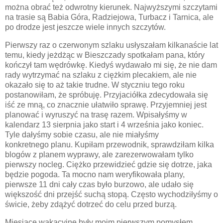
można obrać też odwrotny kierunek. Najwyższymi szczytami
na trasie są Babia Góra, Radziejowa, Turbacz i Tarnica, ale
po drodze jest jeszcze wiele innych szczytów.
Pierwszy raz o czerwonym szlaku usłyszałam kilkanaście lat
temu, kiedy jeżdżąc w Bieszczady spotkałam pana, który
kończył tam wędrówkę. Kiedyś wydawało mi się, że nie dam
rady wytrzymać na szlaku z ciężkim plecakiem, ale nie
okazało się to aż takie trudne. W styczniu tego roku
postanowiłam, że spróbuję. Przyjaciółka zdecydowała się
iść ze mną, co znacznie ułatwiło sprawę. Przyjemniej jest
planować i wyruszyć na trasę razem. Wpisałyśmy w
kalendarz 13 sierpnia jako start i 4 września jako koniec.
Tyle dałyśmy sobie czasu, ale nie miałyśmy
konkretnego planu. Kupiłam przewodnik, sprawdziłam kilka
blogów z planem wyprawy, ale zarezerwowałam tylko
pierwszy nocleg. Ciężko przewidzieć gdzie się dotrze, jaka
będzie pogoda. Ta mocno nam weryfikowała plany,
pierwsze 11 dni cały czas było burzowo, ale udało się
większość dni przejść suchą stopą. Często wychodziłyśmy o
świcie, żeby zdążyć dotrzeć do celu przed burzą.
Miesiące wakacyjne były moim pierwszym pomysłem,