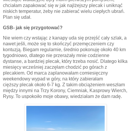
chciałam zapakować się w jak najlżejszy plecak i uniknąć
niskich temperatur, żeby nie zabierać wielu ciepłych ubrań.
Plan się udał.
GSB- jak się przygotować?
Nie wiem czy wstając z kanapy uda się przejść cały szlak, a
nawet jeśli, może się to skończyć przemęczeniem czy
kontuzją.
Biegam regularnie, średnio pokonuję około 40 km
tygodniowo, dlatego nie przerażały mnie codzienne
dystanse, a bardziej plecak, który trzeba nosić. Dlatego kilka
miesięcy wcześniej zaczęłam chodzić po górach z
plecakiem. Od marca zaplanowałam comiesięczny
weekendowy wypad w góry, na który zabierałam
cięższy plecak około 6-7 kg. Z takim obciążeniem weszłam
między innymi na Trzy Korony, Ciemniak, Kasprowy Wierch,
Rysy. To uspokoiło moje obawy, wiedziałam że dam radę.