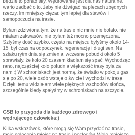
będzie to ponad siły. Wędrowanie jest dla nas naturalne,
warto zadbać o to, żeby nie dźwigać na plecach zbędnych
rzeczy. Im mniejszy ciężar, tym lepiej dla stawów i
samopoczucia na trasie.
Byłam zdziwiona tym, że na trasie nic mnie nie bolało, nie
miałam zakwasów, nie byłam też mocno przemęczona.
Szłyśmy dość szybko, często na miejscu byłyśmy około 14-
15, był czas na odpoczynek, regenerację i długi sen. Na
szlaku rytm dnia się zmienia, wczesne pobudki około 5
sprawiały, że koło 20 czasem kładłam się spać. Wychodząc
rano, najczęściej koło południa większość trasy była za
nami:) W schroniskach jest normą, że światło w pokoju gasi
się po 20, wiele osób wstaje o świcie i wychodzi w trasę.
Dzięki temu widziałam wiele pięknych wschodów słońca,
szczególnie kiedy spałyśmy w schroniskach na szczycie.
GSB to przygoda dla każdego zdrowego i
wędrującego człowieka:)
Kilka wskazówek, które mogą się Wam przydać na trasie,
moje polecenia miejsc na trasie i noclegów. Wolę mniejsze,