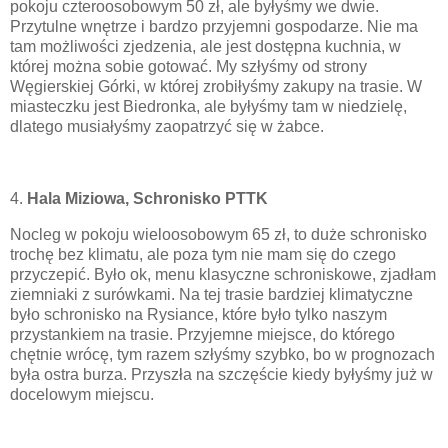
pokoju czteroosobowym 50 zł, ale byłyśmy we dwie.
Przytulne wnętrze i bardzo przyjemni gospodarze. Nie ma
tam możliwości zjedzenia, ale jest dostępna kuchnia, w
której można sobie gotować. My szłyśmy od strony
Węgierskiej Górki, w której zrobiłyśmy zakupy na trasie. W
miasteczku jest Biedronka, ale byłyśmy tam w niedzielę,
dlatego musiałyśmy zaopatrzyć się w żabce.
4.
Hala Miziowa,
Schronisko PTTK
Nocleg w pokoju wieloosobowym 65 zł, to duże schronisko
trochę bez klimatu, ale poza tym nie mam się do czego
przyczepić. Było ok, menu klasyczne schroniskowe, zjadłam
ziemniaki z surówkami. Na tej trasie bardziej klimatyczne
było schronisko na Rysiance, które było tylko naszym
przystankiem na trasie. Przyjemne miejsce, do którego
chętnie wrócę, tym razem szłyśmy szybko, bo w prognozach
była ostra burza. Przyszła na szczęście kiedy byłyśmy już w
docelowym miejscu.