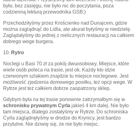
było, bez zasięgu, nie było nic do poczytania, poza
codzienną lekturą przewodnika GSB:)
Przechodziłyśmy przez Krościenko nad Dunajcem, gdzie
można zaglądnąć do Lidla, ale akurat byłyśmy w niedzielę.
Zaglądałyśmy do jednej z nielicznych restauracji na całkiem
dobrego wege burgera.
10.
Rytro
Noclegi u Basi 70 zł za pokój dwuosobowy. Miejsce, które
wiele osób poleca na trasie, jest ok. Każdy kto idzie
czerwonym szlakiem znajdzie tu miejsce noclegowe. Jest
możliwość zjedzenia domowego posiłku, też opcji wege. W
Rytrze jest też całkiem dobrze zaopatrzony sklep.
Gdybym była na tej trasie ponownie zatrzymałbym się w
schronisku prywatnym Cyrla
jakieś 4 km dalej. Nie było
tam miejsca, dlatego zostałyśmy w Rytrze. Do schroniska
Cyrla zaglądnęłyśmy w drodze do Krynicy, jest bardzo
przytulne. Nie dziwię się, że nie było miejsc.