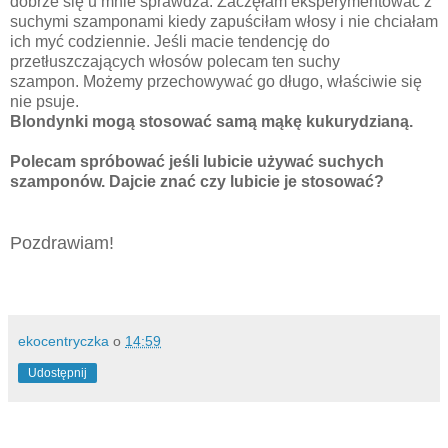
dobrze się u mnie sprawdza. Zaczęłam eksperymentować z
suchymi szamponami kiedy zapuściłam włosy i nie chciałam
ich myć codziennie. Jeśli macie tendencję do
przetłuszczających włosów polecam ten suchy
szampon.
Możemy przechowywać go długo, właściwie się
nie psuje.
Blondynki mogą stosować samą mąkę kukurydzianą.
Polecam spróbować jeśli lubicie używać suchych
szamponów. Dajcie znać czy lubicie je stosować?
Pozdrawiam!
ekocentryczka
o
14:59
Udostępnij