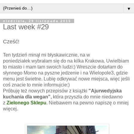
▼
niedziela, 29 listopada 2015
Last week #29
Cześć!
Ten tydzień minął mi błyskawicznie, na w
poniedziałek wybrałam się do na kilka Krakowa. Uwielbiam
to miasto i mam tam swoich ludzi:) Wreszcie dotarłam do
słynnego Momo na pyszne jedzenie i na Wielopole3, gdzie
menu jest świetne. Lubię odkrywać nowe miejsca, więc jeśli
coś znacie to mnie informujcie:)
Próbuję też nowych przepisów z książki
"Ajurwedyjska
kuchania dla wegan",
która przyszła do mnie niedawno
z
Zielonego Sklepu
. Niebawem na pewno napiszę o mniej
więcej.