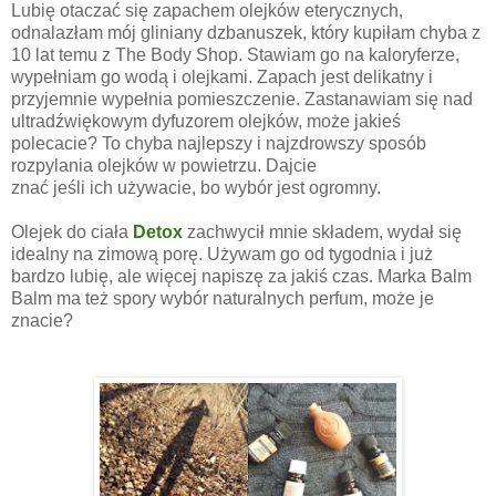
Lubię otaczać się zapachem olejków eterycznych,
odnalazłam mój gliniany dzbanuszek, który kupiłam chyba z
10 lat temu z The Body Shop. Stawiam go na kaloryferze,
wypełniam go wodą i olejkami. Zapach jest delikatny i
przyjemnie wypełnia pomieszczenie. Zastanawiam się nad
ultradźwiękowym dyfuzorem olejków, może jakieś
polecacie? To chyba najlepszy i najzdrowszy sposób
rozpylania olejków w powietrzu. Dajcie
znać jeśli ich używacie, bo wybór jest ogromny.
Olejek do ciała
Detox
zachwycił mnie składem, wydał się
idealny na zimową porę. Używam go od tygodnia i już
bardzo lubię, ale więcej napiszę za jakiś czas. Marka Balm
Balm ma też spory wybór naturalnych perfum, może je
znacie?