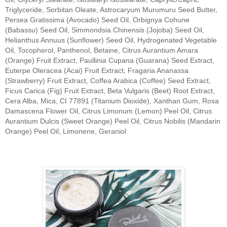
Triglyceride, Sorbitan Oleate, Astrocaryum Murumuru Seed Butter,
Persea Gratissima (Avocado) Seed Oil, Orbignya Cohune
(Babassu) Seed Oil, Simmondsia Chinensis (Jojoba) Seed Oil,
Helianthus Annuus (Sunflower) Seed Oil, Hydrogenated Vegetable
Oil, Tocopherol, Panthenol, Betaine, Citrus Aurantium Amara
(Orange) Fruit Extract, Paullinia Cupana (Guarana) Seed Extract,
Euterpe Oleracea (Acai) Fruit Extract, Fragaria Ananassa
(Strawberry) Fruit Extract, Coffea Arabica (Coffee) Seed Extract,
Ficus Carica (Fig) Fruit Extract, Beta Vulgaris (Beet) Root Extract,
Cera Alba, Mica, CI 77891 (Titanium Dioxide), Xanthan Gum, Rosa
Damascena Flower Oil, Citrus Limonum (Lemon) Peel Oil, Citrus
Aurantium Dulcis (Sweet Orange) Peel Oil, Citrus Nobilis (Mandarin
Orange) Peel Oil, Limonene, Geraniol