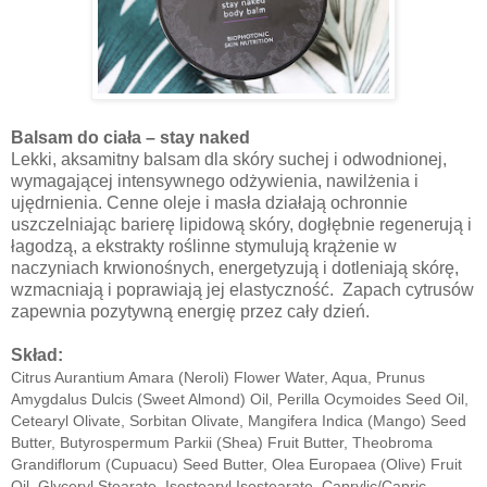
Balsam do ciała – stay naked
Lekki, aksamitny balsam dla skóry suchej i odwodnionej,
wymagającej intensywnego odżywienia, nawilżenia i
ujędrnienia. Cenne oleje i masła działają ochronnie
uszczelniając barierę lipidową skóry, dogłębnie regenerują i
łagodzą, a ekstrakty roślinne
stymulują krążenie w
naczyniach krwionośnych, energetyzują i dotleniają skórę,
wzmacniają i poprawiają jej elastyczność.
Zapach cytrusów
zapewnia pozytywną energię przez cały dzień.
Skład:
Citrus Aurantium Amara (Neroli) Flower Water, Aqua, Prunus
Amygdalus Dulcis (Sweet Almond) Oil, Perilla Ocymoides Seed Oil,
Cetearyl Olivate, Sorbitan Olivate, Mangifera Indica (Mango) Seed
Butter, Butyrospermum Parkii (Shea) Fruit Butter, Theobroma
Grandiflorum (Cupuacu) Seed Butter, Olea Europaea (Olive) Fruit
Oil, Glyceryl Stearate, Isostearyl Isostearate, Caprylic/Capric