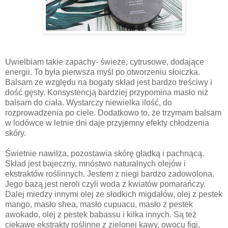
Uwielbiam takie zapachy- świeże, cytrusowe, dodające
energii. To była pierwsza myśl po otworzeniu słoiczka.
Balsam ze względu na bogaty skład jest bardzo treściwy i
dość gęsty. Konsystencją bardziej przypomina masło niż
balsam do ciała. Wystarczy niewielka ilość, do
rozprowadzenia po ciele. Dodatkowo to, że trzymam balsam
w lodówce w letnie dni daje przyjemny efekty chłodzenia
skóry.
Świetnie nawilża, pozostawia skórę gładką i pachnącą.
Skład jest bajeczny, mnóstwo naturalnych olejów i
ekstraktów roślinnych. Jestem z niegi bardzo zadowolona.
Jego bazą jest neroli czyli woda z kwiatów pomarańczy.
Dalej miedzy innymi olej ze słodkich migdałów, olej z pestek
mango, masło shea, masło cupuacu, masło z pestek
awokado, olej z pestek babassu i kilka innych. Są też
ciekawe ekstrakty roślinne z zielonej kawy, owocu figi,