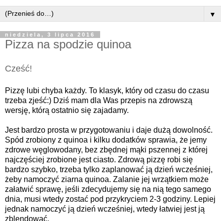
▼
niedziela, 3 lipca 2016
Pizza na spodzie quinoa
Cześć!
Pizzę lubi chyba każdy
. To klasyk, który od czasu do czasu
trzeba zjeść:) Dzi
ś
mam dla Was przepis na zdrowsz
ą
wersj
ę
, któr
ą
ostatnio si
ę
zajadamy.
Jest bardzo prosta w przygotowaniu i daje du
żą
dowolno
ść
.
Spód zrobiony z quinoa i kilku dodatków sprawia,
ż
e jemy
zdrowe w
ę
glowodany, bez zb
ę
dnej m
ą
ki pszennej z której
najcz
ęś
ciej zrobione jest ciasto. Zdrow
ą
pizz
ę
robi si
ę
bardzo szybko, trzeba tylko zaplanowa
ć
j
ą
dzie
ń
wcze
ś
niej,
ż
eby namoczy
ć
ziarna quinoa. Zalanie jej wrzątkiem może
załatwić sprawę, jeśli zdecydujemy się na nią tego samego
dnia, musi wtedy zostać pod przykryciem 2-3 godziny. Lepiej
jednak namoczyć ją dzień wcześniej, wtedy łatwiej jest ją
zblendować.