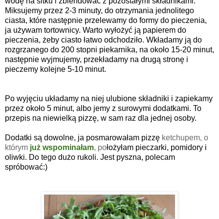
wod
ę
na sitku i zblendowa
ć
z pozosta
ł
ymi sk
ł
adnikami.
Miksujemy przez 2-3 minuty, do otrzymania jednolitego
ciasta, które nast
ę
pnie przelewamy
do formy do pieczenia,
ja używam
tortownicy
. Warto
wy
ł
o
ż
y
ć
j
ą
papierem do
pieczenia, żeby ciasto łatwo odchodziło. Wk
ł
adamy j
ą
do
rozgrzanego do 200 stopni piekarnika, na oko
ł
o 15-20 minut,
nast
ę
pnie wyjmujemy, przek
ł
adamy na drug
ą
stron
ę
i
pieczemy kolejne 5-10 minut.
Po wyj
ę
ciu uk
ł
adamy na niej ulubione sk
ł
adniki i zapiekamy
przez oko
ł
o 5 minut, albo jemy z surowymi dodatkami. To
przepis na niewielką pizzę, w sam raz dla jednej osoby.
Dodatki s
ą
dowolne, ja posmarowa
ł
am pizz
ę
ketchupem, o
którym
już wspominałam
, po
ł
o
ż
y
ł
am pieczarki, pomidory i
oliwki. Do tego du
ż
o rukoli. Jest pyszna, polecam
spróbowa
ć:)