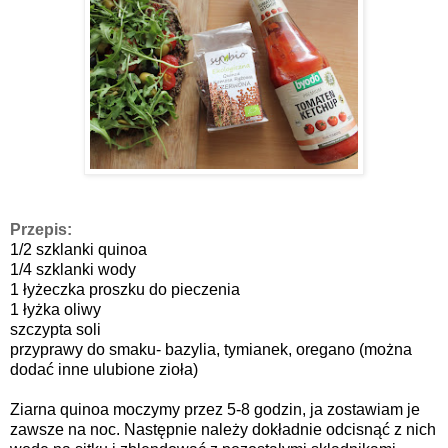
Przepis:
1/2 szklanki quinoa
1/4 szklanki wody
1
ł
y
ż
eczka proszku do pieczenia
1
ł
y
ż
ka oliwy
szczypta soli
przyprawy do smaku- bazylia, tymianek, oregano (mo
ż
na
doda
ć
inne ulubione zio
ł
a)
Ziarna quinoa moczymy przez 5-8 godzin, ja zostawiam je
zawsze na noc. Nast
ę
pnie nale
ż
y dokładnie odcisn
ąć
z nich