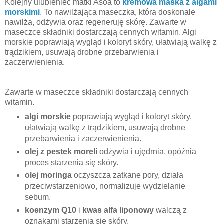
Kolejny ulubieniec matki Asoa to
kremowa maska z algami
morskimi
. To nawilżająca maseczka, która doskonale
nawilża, odżywia oraz regeneruję skórę. Zawarte w
maseczce składniki dostarczają cennych witamin. Algi
morskie poprawiają wygląd i koloryt skóry, ułatwiają walkę z
trądzikiem, usuwają drobne przebarwienia i
zaczerwienienia.
Zawarte w maseczce składniki dostarczają cennych
witamin.
algi morskie
poprawiają wygląd i koloryt skóry,
ułatwiają walkę z trądzikiem, usuwają drobne
przebarwienia i zaczerwienienia.
olej z pestek moreli
odżywia i ujędrnia, opóźnia
proces starzenia się skóry.
olej moringa
oczyszcza zatkane pory, działa
przeciwstarzeniowo, normalizuje wydzielanie
sebum.
koenzym Q10
i
kwas alfa liponowy
walczą z
oznakami starzenia się skóry.