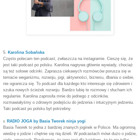
5.
Karolina Sobańska
Często polecam ten podcast, zwłaszcza na instagramie. Cieszę się, że
jest taki podcast po polsku. Karolina nagrywa głównie wywiady, chociaż
są też solowe odcinki. Zaprasza ciekawych rozmówców porusza się w
temacie weganizmu, rozwoju, jogi, aktywności, biznesu, dbania o siebie,
nie ogranicza się. To podcast dla każdego kto interesuje się zdrowiem i
szuka nowych ścieżek rozwoju. Bardzo lubię te rozmowy i słucham ich
regularnie. Karolina zaprosiła mnie do jednego z odcinków,
rozmawiałyśmy o zdrowym podejściu do jedzenia i intuicyjnym jedzeniu.
Taki podcast po polsku był potrzebny.
RADIO JOGA by Basia Tworek ninja yogi
6.
Basia Tworek to jedna z bardziej znanych joginek w Polsce. Ma ogromną
wiedzę o jodzie i chętnie się nią dzieli. W podcastach mówi dużo o jodzie,
ciele, emocjach. Przekonuje, że joga jest dla każdego, że to nie tylko