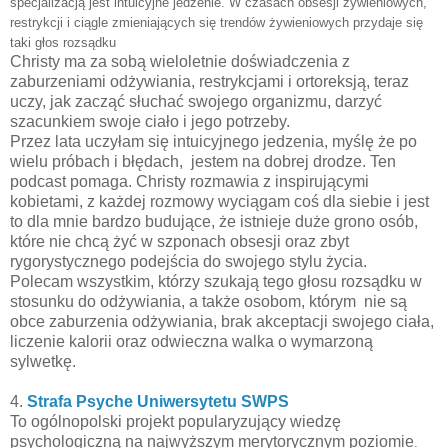
specjalizacją jest intuicyjne jedzenie. W czasach obsesji żywieniowych,
restrykcji i ciągle zmieniających się trendów żywieniowych przydaje się
taki głos rozsądku
Christy ma za sobą wieloletnie doświadczenia z
zaburzeniami odżywiania, restrykcjami i ortoreksją, teraz
uczy, jak zacząć słuchać swojego organizmu, darzyć
szacunkiem swoje ciało i jego potrzeby.
Przez lata uczyłam się intuicyjnego jedzenia, myślę że po
wielu próbach i błędach, jestem na dobrej drodze. Ten
podcast pomaga.
Christy rozmawia z inspirującymi
kobietami, z każdej rozmowy wyciągam coś dla siebie i jest
to dla mnie bardzo budujące, że istnieje duże grono osób,
które nie chcą żyć w szponach obsesji oraz zbyt
rygorystycznego podejścia do swojego stylu życia.
Polecam wszystkim, którzy szukają tego głosu rozsądku w
stosunku do odżywiania, a także osobom, którym nie są
obce zaburzenia odżywiania, brak akceptacji swojego ciała,
liczenie kalorii oraz odwieczna walka o wymarzoną
sylwetkę.
4.
Strafa Psyche Uniwersytetu SWPS
To ogólnopolski projekt popularyzujący wiedzę
psychologiczną na najwyższym merytorycznym poziomie
.