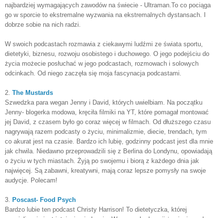
najbardziej wymagających zawodów na świecie - Ultraman.
To co pociąga
go w sporcie to ekstremalne wyzwania na ekstremalnych dystansach. I
dobrze sobie na nich radzi.
W swoich podcastach rozmawia z ciekawymi ludźmi ze świata sportu,
dietetyki, biznesu, rozwoju osobistego i duchowego. O jego podejściu do
życia możecie posłuchać w jego podcastach, rozmowach i solowych
odcinkach. Od niego zaczęła się moja fascynacja podcastami.
2.
The Mustards
Szwedzka para wegan Jenny i David, których uwielbiam. Na początku
Jenny- blogerka modowa, kręciła filmiki na YT, które pomagał montować
jej David, z czasem było go coraz więcej w filmach. Od dłuższego czasu
nagrywają razem podcasty o życiu, minimalizmie, diecie, trendach, tym
co akurat jest na czasie. Bardzo ich lubię, godzinny podcast jest dla mnie
jak chwila. Niedawno przeprowadzili się z Berlina do Londynu, opowiadają
o życiu w tych miastach. Żyją po swojemu i biorą z każdego dnia jak
najwięcej. Są zabawni, kreatywni, mają coraz lepsze pomysły na swoje
audycje. Polecam!
3.
Poscast- Food Psych
Bardzo lubie ten podcast Christy Harrison! To dietetyczka, której