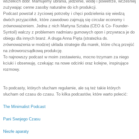
wszelkich dóbr. Marnujemy ubrania, jedzenie, wodę i powietrze, wcześniej
zużywając cenne zasoby naturalne do ich produkcji.
Podcast powstał z życiowej potrzeby i chęci podzielenia się wiedzą
dwóch przyjaciółek, które zawodowo zajmują się circular economy i
zrównoważeniem. Jedna z nich Martyna Sztaba (CEO & Co- Founder-
Syntoil) walczy z problemem nadmiaru gumowych opon i przywraca je do
obiegu dla innych branż. A druga Anna Pięta (strateżka ds.
zrównoważenia w modzie) układa strategie dla marek, które chcą przejść
na zdroworozsądkową produkcję.
To najnowszy podcast w moim zestawieniu, mocno trzymam za niego
kciuki i obserwuję, czekając na nowe odcinki oraz kolejne, inspirujące
rozmowy.
To podcasty, których słucham regularnie, ale są też takie których
słucham od czasu do czasu. To kilka podcastów, które warto polecić:
The Minimalist Podcast
Pani Swojego Czasu
Niezłe aparaty