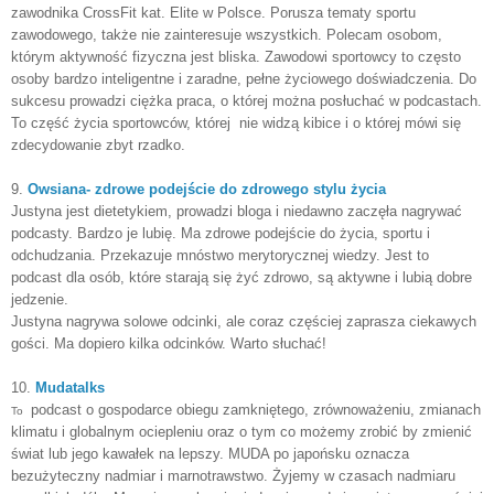
zawodnika
CrossFit kat. Elite w Polsce. Porusza tematy sportu
zawodowego, także nie zainteresuje wszystkich. Polecam osobom,
którym aktywność fizyczna jest bliska. Zawodowi sportowcy to często
osoby bardzo inteligentne i zaradne, pełne życiowego doświadczenia. Do
sukcesu prowadzi ciężka praca, o której można posłuchać w podcastach.
To część życia sportowców,
której nie widzą kibice i o której mówi się
zdecydowanie zbyt rzadko.
9.
Owsiana- zdrowe podejście do zdrowego stylu życia
Justyna jest dietetykiem, prowadzi bloga i niedawno zaczęła nagrywać
podcasty. Bardzo je lubię. Ma zdrowe podejście do życia, sportu i
odchudzania.
Przekazuje mnóstwo merytorycznej wiedzy. Jest to
podcast dla osób, które starają się żyć zdrowo, są aktywne i lubią dobre
jedzenie.
Justyna nagrywa solowe odcinki, ale coraz częściej zaprasza ciekawych
gości.
Ma dopiero kilka odcinków. Warto słuchać!
10.
Mudatalks
podcast o gospodarce obiegu zamkniętego, zrównoważeniu, zmianach
To
klimatu i globalnym ociepleniu oraz o tym co możemy zrobić by zmienić
świat lub jego kawałek na lepszy.
MUDA po japońsku oznacza
bezużyteczny nadmiar i marnotrawstwo. Żyjemy w czasach nadmiaru