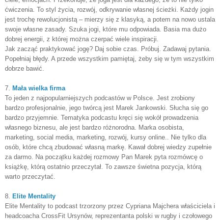
ćwiczenia. To styl życia, rozwój, odkrywanie własnej ścieżki.
Każdy jogin
jest trochę rewolucjonistą – mierzy się z klasyką, a potem na nowo ustala
swoje własne zasady. Szuka jogi, które mu odpowiada. Basia ma dużo
dobrej energii, z której można czerpać wiele inspiracji.
Jak zacząć praktykować jogę? Daj sobie czas. Próbuj. Zadawaj pytania.
Popełniaj błędy. A przede wszystkim pamiętaj, żeby się w tym wszystkim
dobrze bawić.
7.
Mała wielka firma
To jeden z najpopularniejszych podcastów w Polsce. Jest zrobiony
bardzo profesjonalnie, jego twórcą jest Marek Jankowski. Słucha się go
bardzo przyjemnie. Tematyka podcastu kręci się wokół prowadzenia
własnego biznesu, ale jest bardzo różnorodna. Marka osobista,
marketing, social media, marketing, rozwój, kursy online.. Nie tylko dla
osób, które chcą zbudować własną markę. Kawał dobrej wiedzy zupełnie
za darmo. Na początku każdej rozmowy Pan Marek pyta rozmówcę o
książkę, którą ostatnio przeczytał. To zawsze świetna pozycja, którą
warto przeczytać.
8.
Elite Mentality
Elite Mentality to podcast trzorzony przez Cypriana Majchera właściciela
i
headcoacha CrossFit Ursynów, reprezentanta polski w rugby i czołowego