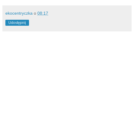
ekocentryczka
o
08:17
Udostępnij