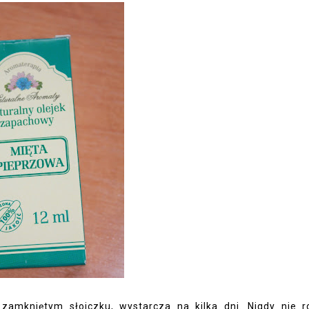
amkniętym słoiczku, wystarcza na kilka dni. Nigdy nie r