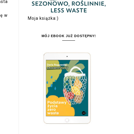
asta
ię w
Moja książka:)
MÓJ EBOOK JUŻ DOSTĘPNY!