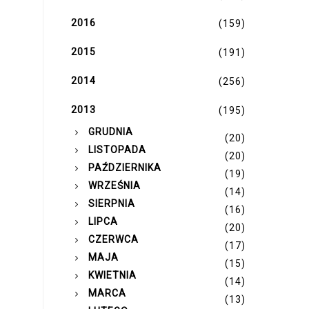
2016
(159)
2015
(191)
2014
(256)
2013
(195)
►
GRUDNIA
(20)
►
LISTOPADA
(20)
►
PAŹDZIERNIKA
(19)
►
WRZEŚNIA
(14)
►
SIERPNIA
(16)
►
LIPCA
(20)
►
CZERWCA
(17)
►
MAJA
(15)
►
KWIETNIA
(14)
►
MARCA
(13)