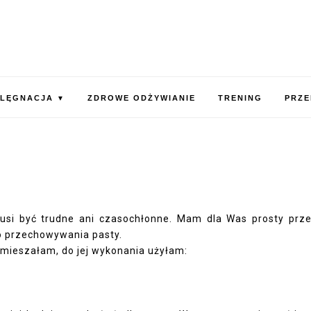
ELĘGNACJA
ZDROWE ODŻYWIANIE
TRENING
PRZE
▼
si być trudne ani czasochłonne. Mam dla Was prosty prze
do przechowywania pasty.
wymieszałam, do jej wykonania użyłam: