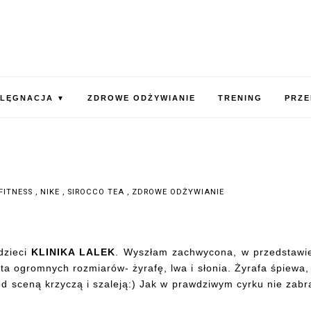
ELĘGNACJA
ZDROWE ODŻYWIANIE
TRENING
PRZE
▼
FITNESS
,
NIKE
,
SIROCCO TEA
,
ZDROWE ODŻYWIANIE
dzieci
KLINIKA LALEK
. Wyszłam zachwycona, w przedstawi
ta ogromnych rozmiarów- żyrafę, lwa i słonia. Żyrafa śpiewa,
pod sceną krzyczą i szaleją:) Jak w prawdziwym cyrku nie zabr