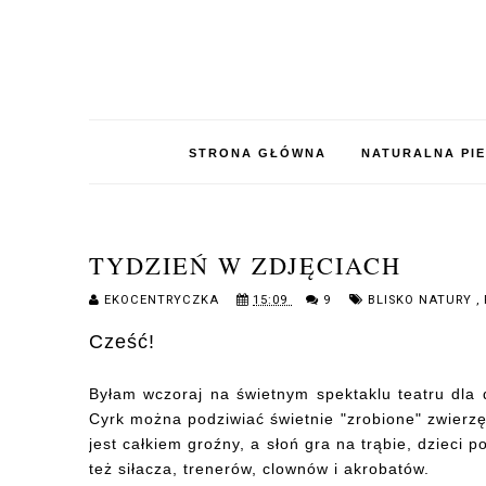
STRONA GŁÓWNA
NATURALNA PI
TYDZIEŃ W ZDJĘCIACH
EKOCENTRYCZKA
15:09
9
BLISKO NATURY
,
Cześć!
Byłam wczoraj na świetnym spektaklu teatru dla 
Cyrk można podziwiać świetnie "zrobione" zwierzę
jest całkiem groźny, a słoń gra na trąbie, dzieci 
też siłacza, trenerów, clownów i akrobatów.