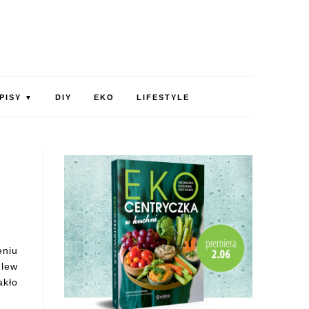
PISY
DIY
EKO
LIFESTYLE
▼
eniu
 lew
akło