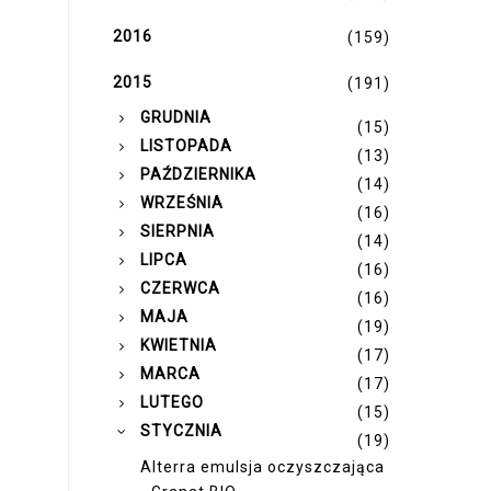
2016
(159)
2015
(191)
►
GRUDNIA
(15)
►
LISTOPADA
(13)
►
PAŹDZIERNIKA
(14)
►
WRZEŚNIA
(16)
►
SIERPNIA
(14)
►
LIPCA
(16)
►
CZERWCA
(16)
►
MAJA
(19)
►
KWIETNIA
(17)
►
MARCA
(17)
►
LUTEGO
(15)
▼
STYCZNIA
(19)
Alterra emulsja oczyszczająca