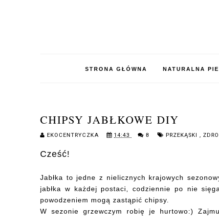
STRONA GŁÓWNA
NATURALNA PI
CHIPSY JABŁKOWE DIY
EKOCENTRYCZKA
14:43
8
PRZEKĄSKI
,
ZDRO
Cześć!
Jabłka to jedne z nielicznych krajowych sezono
jabłka w każdej postaci, codziennie po nie sięg
powodzeniem mogą zastąpić chipsy.
W sezonie grzewczym robię je hurtowo:) Zajmu