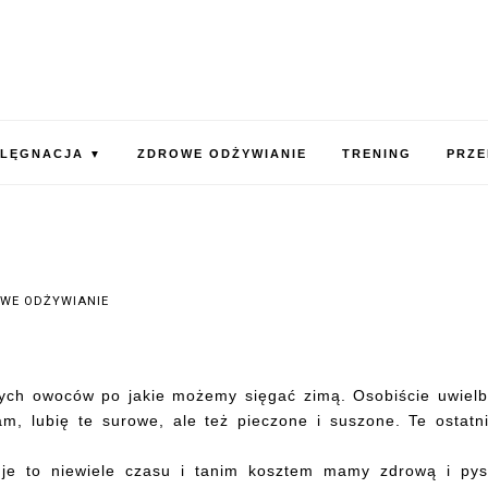
ELĘGNACJA
ZDROWE ODŻYWIANIE
TRENING
PRZE
▼
WE ODŻYWIANIE
wych owoców po jakie możemy sięgać zimą. Osobiście uwiel
am, lubię te surowe, ale też pieczone i suszone. Te ostatn
je to niewiele czasu i tanim kosztem mamy zdrową i py