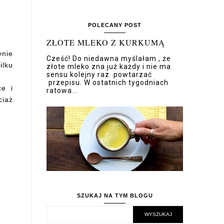
POLECANY POST
ZŁOTE MLEKO Z KURKUMĄ
ynie
Cześć! Do niedawna myślałam , że
ilku
złote mleko zna już każdy i nie ma
sensu kolejny raz powtarzać
przepisu. W ostatnich tygodniach
ce i
ratowa...
ciaż
SZUKAJ NA TYM BLOGU