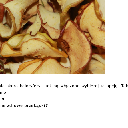
e skoro kaloryfery i tak są włączone wybieraj tą opcję. Ta
żnie.
i
tu
.
one zdrowe przekąski?