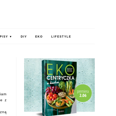
PISY
DIY
EKO
LIFESTYLE
▼
biam
ie z
szną