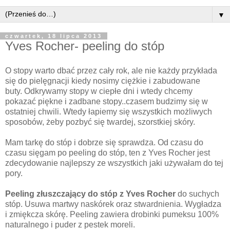
▼
czwartek, 18 lipca 2013
Yves Rocher- peeling do stóp
O stopy warto dbać przez cały rok, ale nie każdy przykłada
się do pielęgnacji kiedy nosimy ciężkie i zabudowane
buty.
O
dkrywamy stopy w ciepłe dni i wtedy chcemy
pokazać piękne i zadbane stopy..czasem budzimy się w
ostatniej chwili. Wtedy łapiemy się wszystkich możliwych
sposobów, żeby pozbyć się twardej, szorstkiej skóry.
Mam tarkę do stóp i dobrze się sprawdza. Od czasu do
czasu sięgam po peeling do stóp, ten z Yves Rocher jest
zdecydowanie najlepszy ze wszystkich jaki używałam do tej
pory.
Peeling złuszczający do stóp z Yves Rocher
do suchych
stóp. Usuwa martwy naskórek oraz stwardnienia. Wygładza
i zmiękcza skórę. Peeling zawiera drobinki pumeksu 100%
naturalnego i puder z pestek moreli.