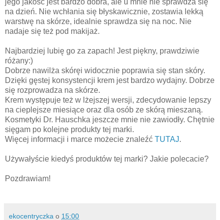
jego jakość jest bardzo dobra, ale u mnie nie sprawdza się
na dzień. Nie wchłania się błyskawicznie, zostawia lekką
warstwę na skórze, idealnie sprawdza się na noc. Nie
nadaje się też pod makijaż.
Najbardziej lubię go za zapach! Jest piękny, prawdziwie
różany:)
Dobrze nawilża skóręi widocznie poprawia się stan skóry.
Dzięki gęstej konsystencji krem jest bardzo wydajny. Dobrze
się rozprowadza na skórze.
Krem występuje też w lżejszej wersji, zdecydowanie lepszy
na cieplejsze miesiące oraz dla osób ze skórą mieszaną.
Kosmetyki Dr. Hauschka jeszcze mnie nie zawiodły. Chętnie
sięgam po kolejne produkty tej marki.
Więcej informacji i marce możecie znaleźć
TUTAJ
.
Używałyście kiedyś produktów tej marki? Jakie polecacie?
Pozdrawiam!
ekocentryczka
o
15:00