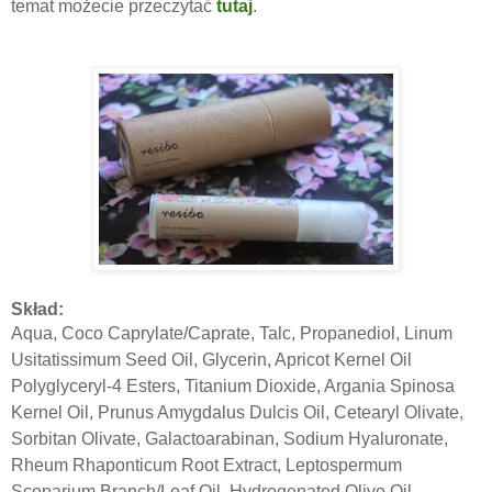
temat możecie przeczytać
tutaj
.
Skład:
Aqua, Coco Caprylate/Caprate, Talc, Propanediol, Linum
Usitatissimum Seed Oil, Glycerin, Apricot Kernel Oil
Polyglyceryl-4 Esters, Titanium Dioxide, Argania Spinosa
Kernel Oil, Prunus Amygdalus Dulcis Oil, Cetearyl Olivate,
Sorbitan Olivate, Galactoarabinan, Sodium Hyaluronate,
Rheum Rhaponticum Root Extract, Leptospermum
Scoparium Branch/Leaf Oil, Hydrogenated Olive Oil,