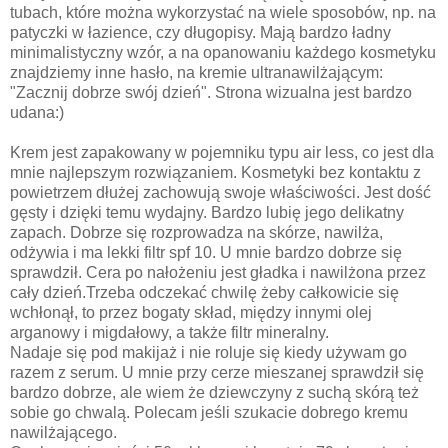
tubach, które można wykorzystać na wiele sposobów, np. na
patyczki w łazience, czy długopisy. Mają bardzo ładny
minimalistyczny wzór, a na opanowaniu każdego kosmetyku
znajdziemy inne hasło, na kremie ultranawilżającym:
"Zacznij dobrze swój dzień". Strona wizualna jest bardzo
udana:)
Krem jest zapakowany w pojemniku typu air less, co jest dla
mnie najlepszym rozwiązaniem. Kosmetyki bez kontaktu z
powietrzem dłużej zachowują swoje właściwości. Jest dość
gęsty i dzięki temu wydajny. Bardzo lubię jego delikatny
zapach. Dobrze się rozprowadza na skórze, nawilża,
odżywia i ma lekki filtr spf 10. U mnie bardzo dobrze się
sprawdził. Cera po nałożeniu jest gładka i nawilżona przez
cały dzień.Trzeba odczekać chwilę żeby całkowicie się
wchłonął, to przez bogaty skład, między innymi olej
arganowy i migdałowy, a także filtr mineralny.
Nadaje się pod makijaż i nie roluje się kiedy używam go
razem z serum. U mnie przy cerze mieszanej sprawdził się
bardzo dobrze, ale wiem że dziewczyny z suchą skórą też
sobie go chwalą. Polecam jeśli szukacie dobrego kremu
nawilżającego.