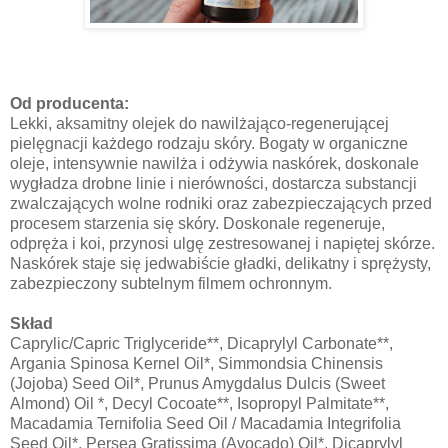
Od producenta:
Lekki, aksamitny olejek do nawilżająco-regenerującej
pielęgnacji każdego rodzaju skóry. Bogaty w organiczne
oleje, intensywnie nawilża i odżywia naskórek, doskonale
wygładza drobne linie i nierówności, dostarcza substancji
zwalczających wolne rodniki oraz zabezpieczających przed
procesem starzenia się skóry. Doskonale regeneruje,
odpręża i koi, przynosi ulgę zestresowanej i napiętej skórze.
Naskórek staje się jedwabiście gładki, delikatny i sprężysty,
zabezpieczony subtelnym filmem ochronnym.
Skład
Caprylic/Capric Triglyceride**, Dicaprylyl Carbonate**,
Argania Spinosa Kernel Oil*, Simmondsia Chinensis
(Jojoba) Seed Oil*, Prunus Amygdalus Dulcis (Sweet
Almond) Oil *, Decyl Cocoate**, Isopropyl Palmitate**,
Macadamia Ternifolia Seed Oil / Macadamia Integrifolia
Seed Oil*, Persea Gratissima (Avocado) Oil*, Dicaprylyl