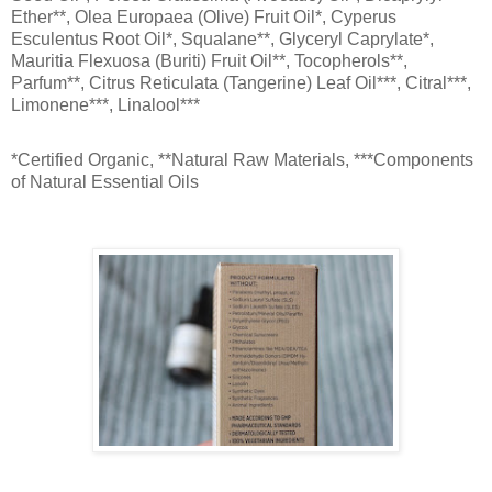
Ether**, Olea Europaea (Olive) Fruit Oil*, Cyperus
Esculentus Root Oil*, Squalane**, Glyceryl Caprylate*,
Mauritia Flexuosa (Buriti) Fruit Oil**, Tocopherols**,
Parfum**, Citrus Reticulata (Tangerine) Leaf Oil***, Citral***,
Limonene***, Linalool***
*Certified Organic, **Natural Raw Materials, ***Components
of Natural Essential Oils