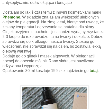
antyseptycznie, odświeżająco i tonująco
Dostałam go jakiś czas temu z innymi kosmetykami marki
Phemone
. W składzie znalazłam większość ulubionych
olejów do pielęgnacji. Na zimę ideał, biorąc pod uwagę, że
zmiany temperatur i ogrzewanie są brutalne dla skóry.
Olejek przyjemnie pachnie i jest bardzo wydajny, wystarczą
2-3 krople do rozprowadzenia na twarzy i dekolcie. Dobrze
sprawdza się do krótkiego masażu twarzy. Stosuję go
wieczorem, nie sprawdził się na dzień, bo zostawia lekką
olejową warstwę.
Dodaję go do glinek i masek algowych. W pielęgnacji
nocnej do obecnie mój hit. Rano skóra jest nawilżona,
odżywiona i wypoczęta.
Opakowanie 30 ml kosztuje 159 zł, znajdziecie go
tutaj
.