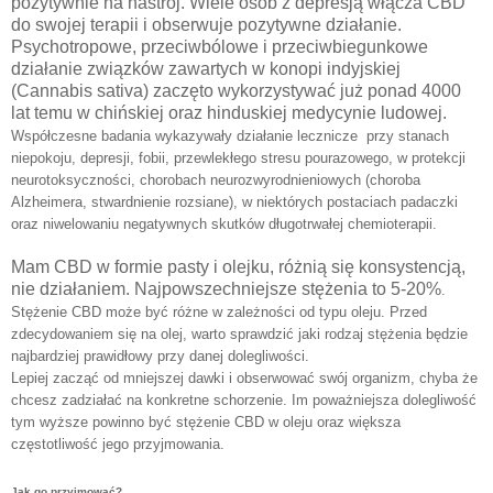
pozytywnie na nastrój. Wiele osób z depresją włącza CBD
do swojej terapii i obserwuje pozytywne działanie.
Psychotropowe, przeciwbólowe i przeciwbiegunkowe
działanie związków zawartych w konopi indyjskiej
(Cannabis sativa) zaczęto wykorzystywać już ponad 4000
lat temu w chińskiej oraz hinduskiej medycynie ludowej.
Współczesne badania wykazywały działanie lecznicze przy stanach
niepokoju, depresji, fobii, przewlekłego stresu pourazowego, w protekcji
neurotoksyczności, chorobach neurozwyrodnieniowych (choroba
Alzheimera, stwardnienie rozsiane), w niektórych postaciach padaczki
oraz niwelowaniu negatywnych skutków długotrwałej chemioterapii.
Mam CBD w formie pasty i olejku, różnią się konsystencją,
nie działaniem. Najpowszechniejsze stężenia to 5-20%
.
Stężenie CBD może być różne w zależności od typu oleju. Przed
zdecydowaniem się na olej, warto sprawdzić jaki rodzaj stężenia będzie
najbardziej prawidłowy przy danej dolegliwości.
Lepiej zacząć od mniejszej dawki i obserwować swój organizm, chyba że
chcesz zadziałać na konkretne schorzenie.
Im poważniejsza dolegliwość
tym wyższe powinno być stężenie CBD w oleju oraz większa
częstotliwość jego przyjmowania.
Jak go przyjmować?