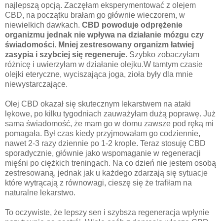
najlepszą opcją. Zaczęłam eksperymentować z olejem
CBD, na początku brałam go głównie wieczorem, w
niewielkich dawkach.
CBD powoduje odprężenie
organizmu jednak nie wpływa na działanie mózgu czy
świadomości. Mniej zestresowany organizm łatwiej
zasypia i szybciej się regeneruje.
Szybko zobaczyłam
różnicę i uwierzyłam w działanie olejku.W tamtym czasie
olejki eteryczne, wyciszająca joga, zioła były dla mnie
niewystarczające.
Olej CBD okazał się skutecznym lekarstwem na ataki
lękowe, po kilku tygodniach zauważyłam dużą poprawę. Już
sama świadomość, że mam go w domu zawsze pod ręką mi
pomagała. Był czas kiedy przyjmowałam go codziennie,
nawet 2-3 razy dziennie po 1-2 krople. Teraz stosuję CBD
sporadycznie, głównie jako wspomaganie w regeneracji
mięśni po ciężkich treningach. Na co dzień nie jestem osobą
zestresowaną, jednak jak u każdego zdarzają się sytuacje
które wytrącają z równowagi, cieszę się że trafiłam na
naturalne lekarstwo.
To oczywiste, że lepszy sen i szybsza regeneracja wpłynie