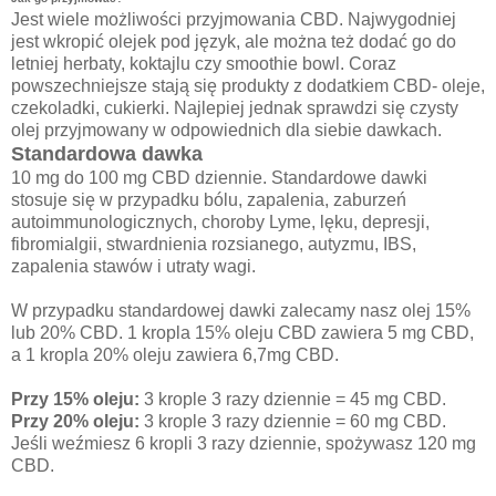
Jest wiele możliwości przyjmowania CBD. Najwygodniej
jest wkropić olejek pod język, ale można też dodać go do
letniej herbaty, koktajlu czy smoothie bowl. Coraz
powszechniejsze stają się produkty z dodatkiem CBD- oleje,
czekoladki, cukierki. Najlepiej jednak sprawdzi się czysty
olej przyjmowany w odpowiednich dla siebie dawkach.
Standardowa dawka
10 mg do 100 mg CBD dziennie. Standardowe dawki
stosuje się w przypadku bólu, zapalenia, zaburzeń
autoimmunologicznych, choroby Lyme, lęku, depresji,
fibromialgii, stwardnienia rozsianego, autyzmu, IBS,
zapalenia stawów i utraty wagi.
W przypadku standardowej dawki zalecamy nasz olej 15%
lub 20% CBD. 1 kropla 15% oleju CBD zawiera 5 mg CBD,
a 1 kropla 20% oleju zawiera 6,7 ​​mg CBD.
Przy 15% oleju:
3 krople 3 razy dziennie = 45 mg CBD.
Przy 20% oleju:
3 krople 3 razy dziennie = 60 mg CBD.
Jeśli weźmiesz 6 kropli 3 razy dziennie, spożywasz 120 mg
CBD.