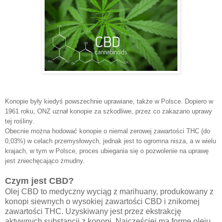
Konopie były kiedyś powszechnie uprawiane, także w Polsce. Dopiero w
1961 roku, ONZ uznał konopie za szkodliwe, przez co zakazano uprawy
tej rośliny.
Obecnie można hodować konopie o niemal zerowej zawartości THC (do
0,03%) w celach przemysłowych, jednak jest to ogromna nisza, a w wielu
krajach, w tym w Polsce, proces ubiegania się o pozwolenie na uprawę
jest zniechęcająco żmudny.
Czym jest CBD?
Olej CBD to medyczny wyciąg z marihuany, produkowany z
konopi siewnych o wysokiej zawartości CBD i znikomej
zawartości THC. Uzyskiwany jest przez ekstrakcję
aktywnych substancji z konopi. Najczęściej ma formę oleju