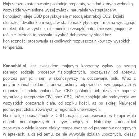
Najszersze zastosowanie posiadają preparaty, w skład których wchodzą
wszystkie wymienione wyżej związki naturalnie występujące w
konopiach, oleje CBD pozyskuje się metodą ekstrakcji CO2. Dzięki
ekstrakcji dwutlenkiem węgla w stanie nadkrytycznym, można wyciągnąć
do ekstraktu wszystkie, niezmienione związki naturalnie występujące w
roślinie. Metoda ta pozwala uzyskać dobroczynny skład bez
konieczności stosowania szkodliwych rozpuszczalników czy wysokich
temperatur.
Kannabidiol
jest związkiem mającym korzystny wpływ na szereg
różnego rodzaju procesów fizjologicznych, począwszy od apetytu,
poprzez pamięć i sen, a skończywszy na odczuwaniu bólu. Wraz z
innymi kannabinoidami stanowi roślinny odpowiednik występujących w
organizmie endokannabinoidów. CBD naśladuje ich działanie poprzez
stymulację receptorów CB1 oraz CB2, które znajdują się praktycznie we
wszystkich obszarach ciała, od szpiku kości, aż po skórę. Najwięcej
jednak jest zlokalizowanych w regionach unerwionych.
Na chwilę obecną środki z CBD znajdują zastosowanie w terapii wielu
chorób neurologicznych i cywilizacyjnych. Naturalny kannabidiol
zapewnia o wiele lepsze efekty terapeutyczne od preparatów dostępnych
w aptekach, a dzięki temu, że nie wywołuje działań ubocznych, cieszy