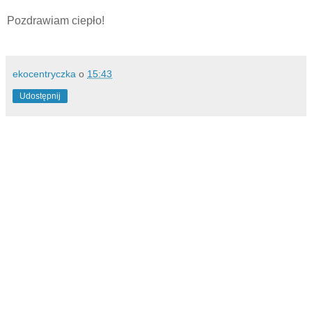
Pozdrawiam ciepło!
ekocentryczka
o
15:43
Udostępnij