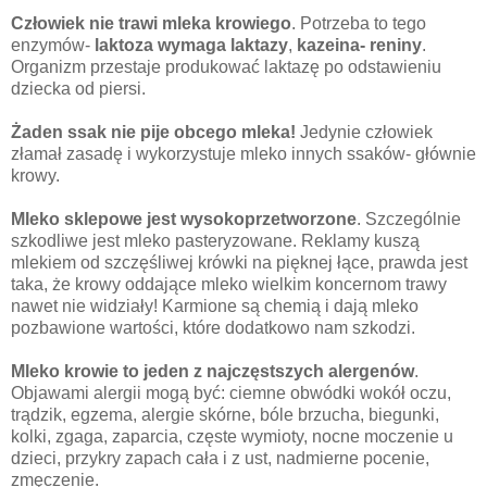
Człowiek nie trawi mleka krowiego
. Potrzeba to tego
enzymów-
laktoza wymaga laktazy
,
kazeina- reniny
.
Organizm przestaje produkować laktazę po odstawieniu
dziecka od piersi.
Żaden ssak nie pije obcego mleka!
Jedynie człowiek
złamał zasadę i wykorzystuje mleko innych ssaków- głównie
krowy.
Mleko sklepowe jest wysokoprzetworzone
. Szczególnie
szkodliwe jest mleko pasteryzowane. Reklamy kuszą
mlekiem od szczęśliwej krówki na pięknej łące, prawda jest
taka, że krowy oddające mleko wielkim koncernom trawy
nawet nie widziały! Karmione są chemią i dają mleko
pozbawione wartości, które dodatkowo nam szkodzi.
Mleko krowie to jeden z najczęstszych alergenów
.
Objawami alergii mogą być: ciemne obwódki wokół oczu,
trądzik, egzema, alergie skórne, bóle brzucha, biegunki,
kolki, zgaga, zaparcia, częste wymioty, nocne moczenie u
dzieci, przykry zapach cała i z ust, nadmierne pocenie,
zmęczenie.