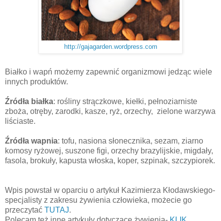
http://gajagarden.wordpress.com
Białko i wapń możemy zapewnić organizmowi jedząc wiele
innych produktów.
Źródła białka
: rośliny strączkowe, kiełki, pełnoziarniste
zboża, otręby, zarodki, kasze, ryż, orzechy, zielone warzywa
liściaste.
Źródła wapnia
: tofu, nasiona słonecznika, sezam, ziarno
komosy ryżowej, suszone figi, orzechy brazylijskie, migdały,
fasola, brokuły, kapusta włoska, koper, szpinak, szczypiorek.
Wpis powstał w oparciu o artykuł Kazimierza Kłodawskiego-
specjalisty z zakresu żywienia człowieka, możecie go
przeczytać
TUTAJ
.
Polecam też inne artykuły dotyczące żywienia-
KLIK
.