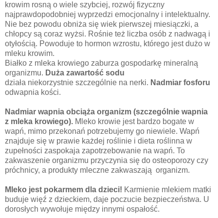
krowim rosną o wiele szybciej, rozwój fizyczny
najprawdopodobniej wyprzedzi emocjonalny i intelektualny.
Nie bez powodu obniża się wiek pierwszej miesiączki, a
chłopcy są coraz wyżsi. Rośnie też liczba osób z nadwagą i
otyłością. Powoduje to hormon wzrostu, którego jest dużo w
mleku krowim.
Białko z mleka krowiego zaburza gospodarkę mineralną
organizmu.
Duża zawartość sodu
działa niekorzystnie szczególnie na nerki.
Nadmiar fosforu
odwapnia kości.
Nadmiar wapnia obciąża organizm (szczególnie wapnia
z mleka krowiego).
Mleko krowie jest bardzo bogate w
wapń, mimo przekonań potrzebujemy go niewiele. Wapń
znajduje się w prawie każdej roślinie i dieta roślinna w
zupełności zaspokaja zapotrzebowanie na wapń. To
zakwaszenie organizmu przyczynia się do osteoporozy czy
próchnicy, a produkty mleczne zakwaszają organizm.
Mleko jest pokarmem dla dzieci!
Karmienie mlekiem matki
buduje więź z dzieckiem, daje poczucie bezpieczeństwa. U
dorosłych wywołuje między innymi ospałość.