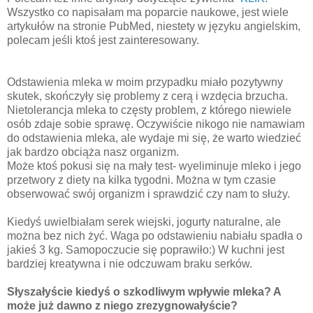
Wszystko co napisałam ma poparcie naukowe, jest wiele
artykułów na stronie PubMed, niestety w języku angielskim,
polecam jeśli ktoś jest zainteresowany.
Odstawienia mleka w moim przypadku miało pozytywny
skutek, skończyły się problemy z cerą i wzdęcia brzucha.
Nietolerancja mleka to częsty problem, z którego niewiele
osób zdaje sobie sprawę. Oczywiście nikogo nie namawiam
do odstawienia mleka, ale wydaje mi się, że warto wiedzieć
jak bardzo obciąża nasz organizm.
Może ktoś pokusi się na mały test- wyeliminuje mleko i jego
przetwory z diety na kilka tygodni. Można w tym czasie
obserwować swój organizm i sprawdzić czy nam to służy.
Kiedyś uwielbiałam serek wiejski, jogurty naturalne, ale
można bez nich żyć. Waga po odstawieniu nabiału spadła o
jakieś 3 kg. Samopoczucie się poprawiło:) W kuchni jest
bardziej kreatywna i nie odczuwam braku serków.
Słyszałyście kiedyś o szkodliwym wpływie mleka? A
może już dawno z niego zrezygnowałyście?