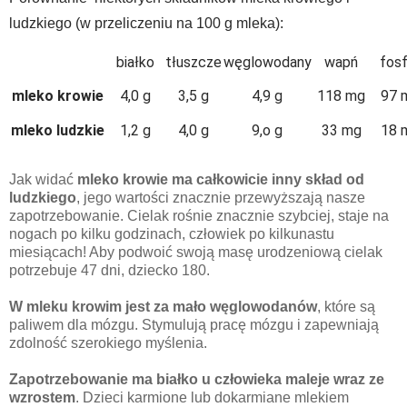
ludzkiego (w przeliczeniu na 100 g mleka):
białko
tłuszcze
węglowodany
wapń
fosf
mleko krowie
4,0 g
3,5 g
4,9 g
118 mg
97 
mleko ludzkie
1,2 g
4,0 g
9,o g
33 mg
18 
Jak widać
mleko krowie ma całkowicie inny skład od
ludzkiego
, jego wartości znacznie przewyższają nasze
zapotrzebowanie. Cielak rośnie znacznie szybciej, staje na
nogach po kilku godzinach, człowiek po kilkunastu
miesiącach! Aby podwoić swoją masę urodzeniową cielak
potrzebuje 47 dni, dziecko 180.
W mleku krowim jest za mało węglowodanów
, które są
paliwem dla mózgu. Stymulują pracę mózgu i zapewniają
zdolność szerokiego myślenia.
Zapotrzebowanie ma białko u człowieka maleje wraz ze
wzrostem
. Dzieci karmione lub dokarmiane mlekiem