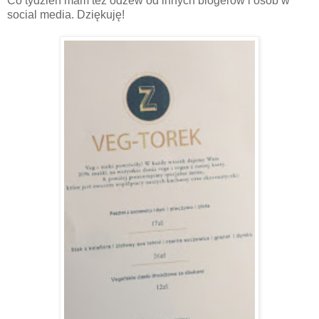
Co tydzień mam też odzew od innych blogerów i osób w
social media. Dziękuję!