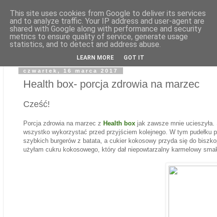
This site uses cookies from Google to deliver its services
and to analyze traffic. Your IP address and user-agent are
shared with Google along with performance and security
Zdrowe odżywianie
metrics to ensure quality of service, generate usage
▼
statistics, and to detect and address abuse.
LEARN MORE
GOT IT
czwartek, 16 marca 2017
Health box- porcja zdrowia na marzec
Cześć!
Porcja zdrowia na marzec z
Health box
jak zawsze mnie ucieszyła.
wszystko wykorzystać przed przyjściem kolejnego. W tym pudełku pr
szybkich burgerów z batata, a cukier kokosowy przyda się do biszko
użyłam cukru kokosowego, który dał niepowtarzalny karmelowy sma